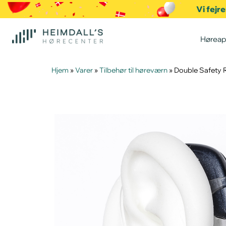
Vi fejr
Høreap
Hjem
»
Varer
»
Tilbehør til høreværn
»
Double Safety R