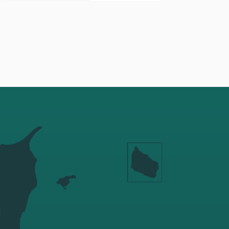
Silver Leaf
Fra: kr.
189,00