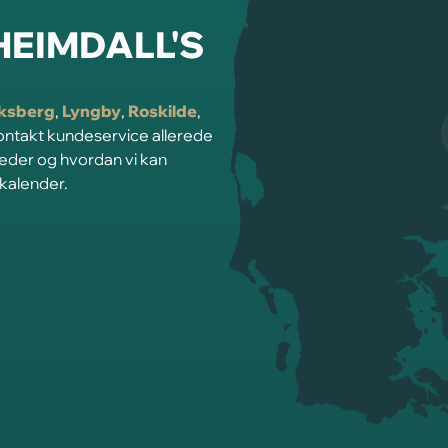
 HEIMDALL'S
iksberg
,
Lyngby
,
Roskilde
,
Kontakt kundeservice allerede
heder og hvordan vi kan
 kalender.