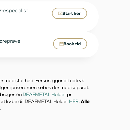
ørespecialist
Start her
 høreprøve
Book tid
r med stolthed. Personliggør dit udtryk
ger i prisen, men købes derimod separat.
l bruges én
DEAFMETAL Holder
pr.
r at købe dit DEAFMETAL Holder
HER
.
Alle
.