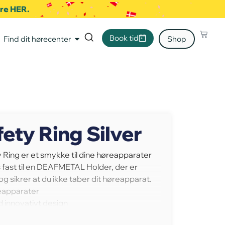
ere HER.
Book tid
Find dit hørecenter
Shop
ety Ring Silver
ing er et smykke til dine høreapparater
s fast til en DEAFMETAL Holder, der er
 og sikrer at du ikke taber dit høreapparat.
eapparater
d innovativt design