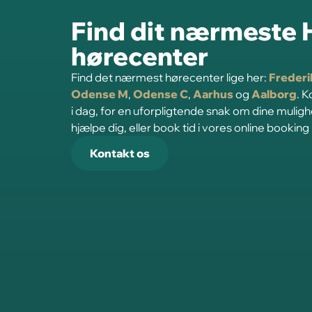
Find dit nærmeste
hørecenter
Find det nærmest hørecenter lige her:
Freder
Odense M
,
Odense C
,
Aarhus
og
Aalborg
. 
i dag, for en uforpligtende snak om dine mulig
hjælpe dig, eller book tid i vores online booking
Kontakt os