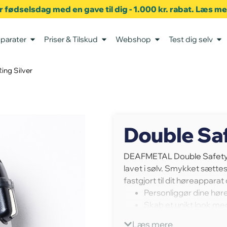
er fødselsdag med en gave til dig - 1.000 kr. rabat. Læs m
parater
Priser & Tilskud
Webshop
Test dig selv
ing Silver
Double Saf
DEAFMETAL Double Safety R
lavet i sølv. Smykket sætte
fastgjort til dit høreapparat
Personliggør dine hør
Skab et unikt look me
Nemt og funktionelt
Læs mere