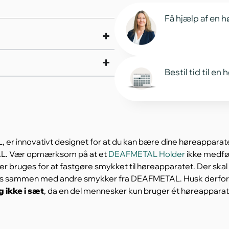
Få hjælp af en h
Bestil tid til en
er innovativt designet for at du kan bære dine høreapparate
L. Vær opmærksom på at et
DEAFMETAL Holder
ikke medføl
 der bruges for at fastgøre smykket til høreapparatet. Der ska
uges sammen med andre smykker fra DEAFMETAL. Husk derfo
ikke i sæt
, da en del mennesker kun bruger ét høreapparat