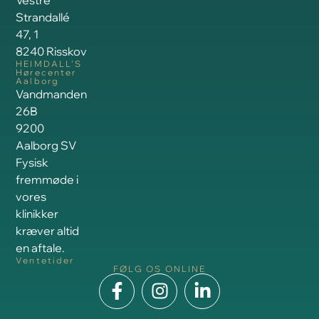
Strandallé
47, 1
8240 Risskov
HEIMDALL’S
Hørecenter
Aalborg
Vandmanden
26B
9200
Aalborg SV
Fysisk
fremmøde i
vores
klinikker
kræver altid
en aftale.
Ventetider
FØLG OS ONLINE