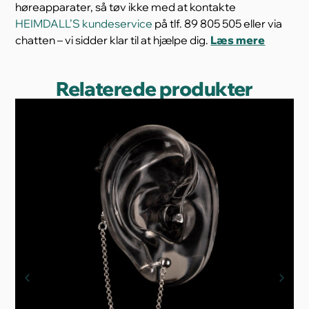
høreapparater, så tøv ikke med at kontakte
HEIMDALL’S kundeservice
på tlf. 89 805 505 eller via
chatten – vi sidder klar til at hjælpe dig.
Læs mere
Relaterede produkter