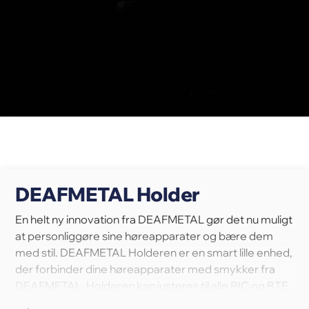
DEAFMETAL Holder
En helt ny innovation fra DEAFMETAL gør det nu muligt
at personliggøre sine høreapparater og bære dem
med stil. DEAFMETAL Holderen er en smart lille enhed,
der forbinder dine høreapparater med smykker fra
DEAFMETAL. Holderen kan justeres til alle RIC og BTE
modeller (bag-øret høreapparater). Holderen er lavet