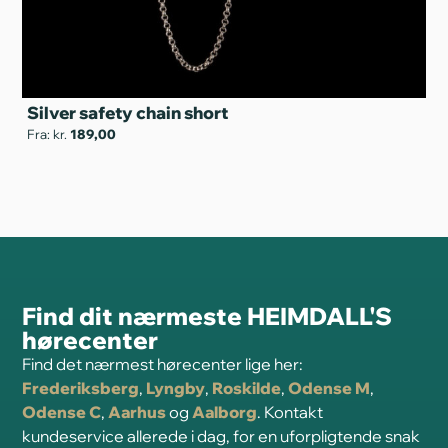
Silver safety chain short
S
Fra: kr.
189,00
Fra
Find dit nærmeste HEIMDALL'S
hørecenter
Find det nærmest hørecenter lige her:
Frederiksberg
,
Lyngby
,
Roskilde
,
Odense M
,
Odense C
,
Aarhus
og
Aalborg
. Kontakt
kundeservice allerede i dag, for en uforpligtende snak