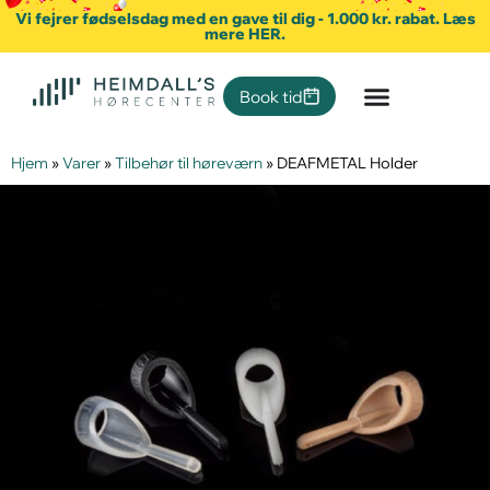
Vi fejrer fødselsdag med en gave til dig - 1.000 kr. rabat. Læs
mere HER.
Book tid
Hjem
»
Varer
»
Tilbehør til høreværn
»
DEAFMETAL Holder