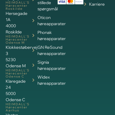
stillede
HEIMDALL’S
Karriere
Hørecenter
spørgsmål
Roskilde
Hersegade
Oticon
1A
høreapparater
4000
Roskilde
Phonak
HEIMDALL’S
høreapparater
Hørecenter
Odense M
Klokkestøbervej
GN ReSound
3
høreapparater
5230
Signia
Odense M
høreapparater
HEIMDALL’S
Hørecenter
Odense C
Widex
Klaregade
høreapparater
24
5000
Odense C
HEIMDALL’S
Hørecenter
Aarhus
Vestre