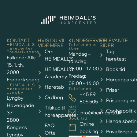
KONTAKT
HVIS DU VIL
KUNDESERVICE
RELEVANTE
HEIMDALL’S
VIDE MERE
Telefonen er
SIDER
Hørecenter
åben
Om
Tag
Frederiksberg
Mandag –
Falkonér Alle
HEIMDALL’S
høretest
torsdag:
15, 1. th,
08:00 – 17:00
HEIMDALL’S
Book tid
2000
Fredag:
Academy
Frederiksberg
Høreapparat
08:00 – 16:00
HEIMDALL’S
Høretab
Hørecenter
Telefonen
Priser
Lyngby
+45 89
Ordbog
Lyngby
Prisberegner
805 505
Hovedgade
Tilskud til
Mail
Cookiepolitik
37
info@heimdalls.dk
høreapparater
Book tid
2800
Handelsbetin
Online
FAQ –
Kongens
booking
Privatlivspolit
Ofte
Lyngby