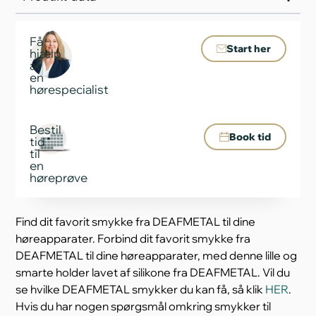
Få
Start her
hjælp
af
en
hørespecialist
Bestil
Book tid
tid
til
en
høreprøve
Find dit favorit smykke fra DEAFMETAL til dine
høreapparater. Forbind dit favorit smykke fra
DEAFMETAL til dine høreapparater, med denne lille og
smarte holder lavet af silikone fra DEAFMETAL. Vil du
se hvilke DEAFMETAL smykker du kan få, så klik
HER
.
Hvis du har nogen spørgsmål omkring smykker til