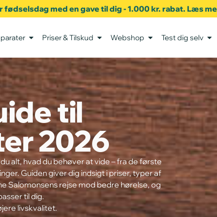
er fødselsdag med en gave til dig - 1.000 kr. rabat. Læs m
parater
Priser & Tilskud
Webshop
Test dig selv
ide til
ter 2026
 du alt, hvad du behøver at vide – fra de første
ger. Guiden giver dig indsigt i priser, typer af
nne Salomonsens rejse mod bedre hørelse, og
asser til dig.
jere livskvalitet.