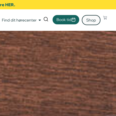
ere HER.
Book tid
Find dit hørecenter
Shop