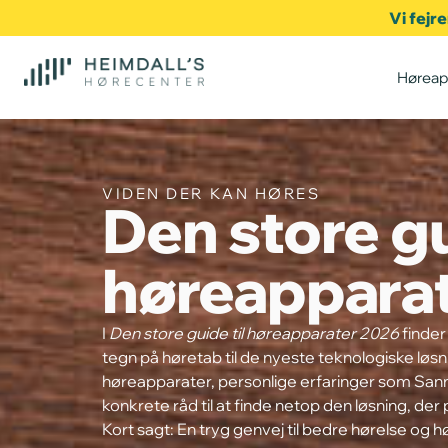
Vi fejr
Høreap
VIDEN DER KAN HØRES
Den store gu
høreappara
I
Den store guide til høreapparater 2026
finder
tegn på høretab til de nyeste teknologiske løsnin
høreapparater, personlige erfaringer som Sa
konkrete råd til at finde netop den løsning, der p
Kort sagt: En tryg genvej til bedre hørelse og hø