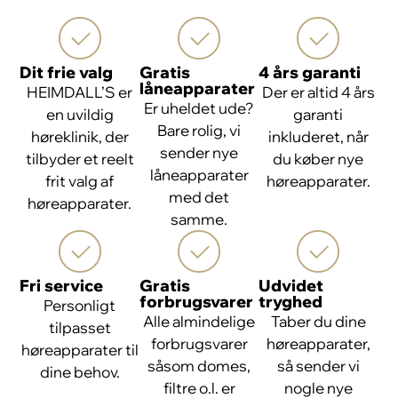
Dit frie valg
Gratis
4 års garanti
låneapparater
HEIMDALL’S er
Der er altid 4 års
Er uheldet ude?
en uvildig
garanti
Bare rolig, vi
høreklinik, der
inkluderet, når
sender nye
tilbyder et reelt
du køber nye
låneapparater
frit valg af
høreapparater.
med det
høreapparater.
samme.
Fri service
Gratis
Udvidet
forbrugsvarer
tryghed
Personligt
Alle almindelige
Taber du dine
tilpasset
forbrugsvarer
høreapparater,
høreapparater til
såsom domes,
så sender vi
dine behov.
filtre o.l. er
nogle nye