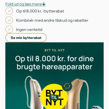
‘Byt til nyt’-konceptet, kan du få nye høreapparater
Fold ud og læs mere
når det passer dig.
Op til 8.000 kr. i bytterabat
Vores specialister står klar til at rådgive dig om,
Kombinér med andre tilskud og rabatter
hvordan du får mest værdi for dine brugte
høreapparater og kombinerer rabatter for maksimal
Ingen ventetid
besparelse.
Se min bytterabat