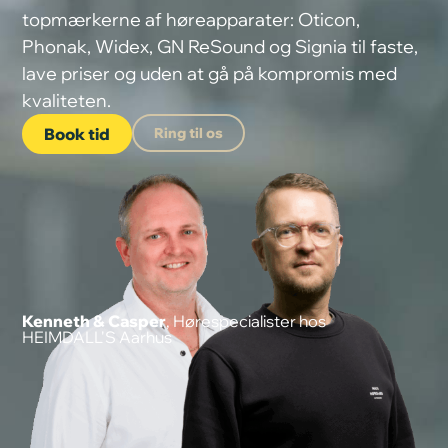
topmærkerne af høreapparater: Oticon,
Phonak, Widex, GN ReSound og Signia til faste,
lave priser og uden at gå på kompromis med
kvaliteten.
Book tid
Ring til os
Kenneth & Casper
, Hørespecialister hos
HEIMDALL'S Aarhus