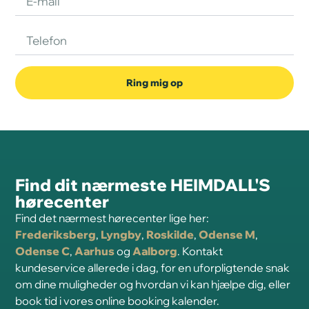
Ring mig op
Find dit nærmeste HEIMDALL'S
hørecenter
Find det nærmest hørecenter lige her:
Frederiksberg
,
Lyngby
,
Roskilde
,
Odense M
,
Odense C
,
Aarhus
og
Aalborg
. Kontakt
kundeservice allerede i dag, for en uforpligtende snak
om dine muligheder og hvordan vi kan hjælpe dig, eller
book tid i vores online booking kalender.