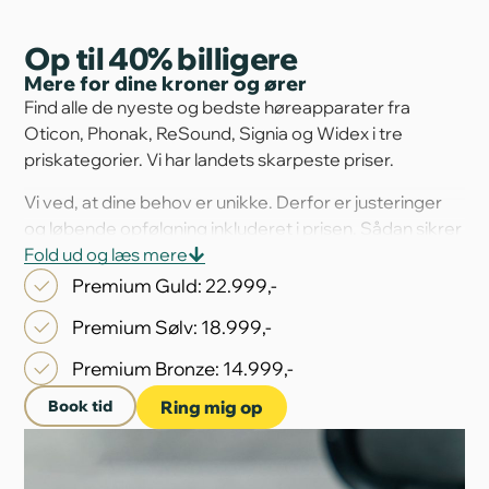
Op til 40% billigere
Mere for dine kroner og ører
Find alle de nyeste og bedste høreapparater fra
Oticon, Phonak, ReSound, Signia og Widex i tre
priskategorier. Vi har landets skarpeste priser.
Vi ved, at dine behov er unikke. Derfor er justeringer
og løbende opfølgning inkluderet i prisen. Sådan sikrer
vi, at dine høreapparater fungerer optimalt, uanset om
Fold ud og læs mere
det er første uge eller år efter dit køb.
Premium Guld: 22.999,-
Premium Sølv: 18.999,-
Premium Bronze: 14.999,-
Book tid
Ring mig op