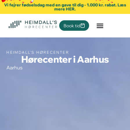
Vi fejrer fødselsdag med en gave til dig - 1.000 kr. rabat. Læs
mere HER.
Book tid
HEIMDALL'S HØRECENTER
Hørecenter i Aarhus
Aarhus