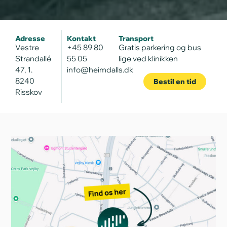
Adresse
Kontakt
Transport
Vestre
+45 89 80
Gratis parkering og bus
Strandallé
55 05
lige ved klinikken
47, 1.
info@heimdalls.dk
8240
Bestil en tid
Risskov