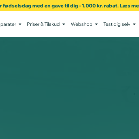
er fødselsdag med en gave til dig - 1.000 kr. rabat. Læs m
parater
Priser & Tilskud
Webshop
Test dig selv