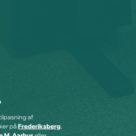
r
tilpasning af
kker på
Frederiksberg
,
e M
,
Aarhus
eller