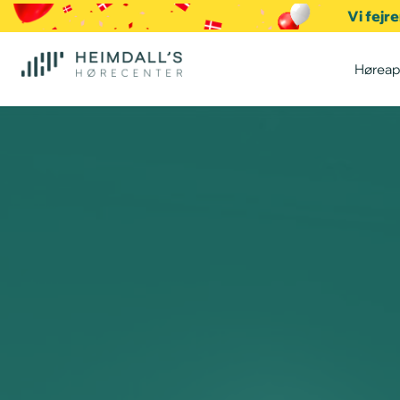
Vi fejr
Høreap