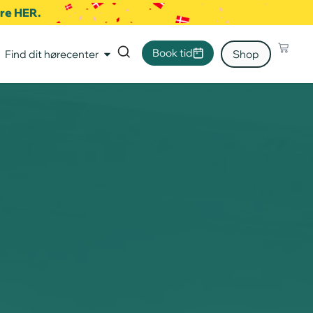
ere HER.
Book tid
Find dit hørecenter
Shop