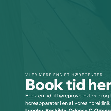
VI ER MERE END ET HØRECENTER
Book tid he
Book en tid til høreprøve inkl. valg og 
høreapparater i en af vores høreklini
Lyngby
,
Roskilde
,
Odense
C
,
Odens