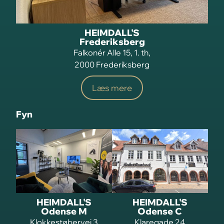
HEIMDALL'S
Frederiksberg
Falkonér Alle 15, 1. th,
2000 Frederiksberg
Læs mere
Fyn
HEIMDALL'S
HEIMDALL'S
Odense M
Odense C
Klokkestøbervej 3
Klaregade 24