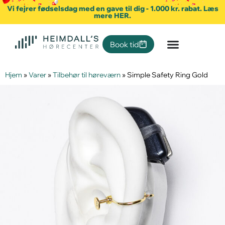
Vi fejrer fødselsdag med en gave til dig - 1.000 kr. rabat. Læs
mere HER.
Book tid
Hjem
»
Varer
»
Tilbehør til høreværn
»
Simple Safety Ring Gold