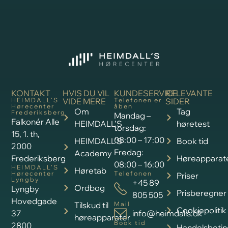
KONTAKT
HVIS DU VIL
KUNDESERVICE
RELEVANTE
HEIMDALL’S
VIDE MERE
Telefonen er
SIDER
Hørecenter
åben
Om
Tag
Frederiksberg
Mandag –
Falkonér Alle
HEIMDALL’S
høretest
torsdag:
15, 1. th,
08:00 – 17:00
HEIMDALL’S
Book tid
2000
Fredag:
Academy
Frederiksberg
Høreapparat
08:00 – 16:00
HEIMDALL’S
Høretab
Hørecenter
Telefonen
Priser
Lyngby
+45 89
Ordbog
Lyngby
Prisberegner
805 505
Hovedgade
Tilskud til
Mail
Cookiepolitik
37
info@heimdalls.dk
høreapparater
Book tid
2800
Handelsbetin