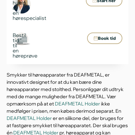
Start her
hjælp
af
en
hørespecialist
Bestil
Book tid
tid
til
en
høreprøve
Smykker til høreapparater fra DEAFMETAL, er
innovativt designet for at du kan bære dine
høreapparater med stolthed. Personliggør dit udtryk
med de mange muligheder fra DEAFMETAL. Vær
opmærksom på at et
DEAFMETAL Holder
ikke
medfølger i prisen, men købes derimod separat. En
DEAFMETAL Holder
er en silikone del, der bruges for
at fastgøre smykket til høreapparatet. Der skal bruges
én
DEAFMETAL Holder
pr. høreapparat og kan