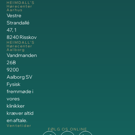
HEIMDALL’S
Hørecenter
Aarhus
Vestre
Strandallé
47, 1
8240 Risskov
HEIMDALL’S
Hørecenter
Aalborg
Vandmanden
26B
9200
Aalborg SV
Fysisk
fremmøde i
vores
klinikker
kræver altid
en aftale.
Ventetider
FØLG OS ONLINE