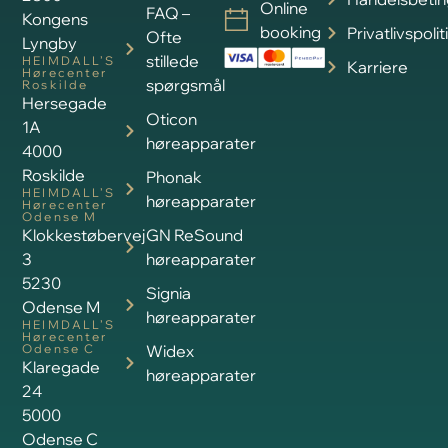
Online
FAQ –
Kongens
booking
Privatlivspolit
Ofte
Lyngby
stillede
HEIMDALL’S
Karriere
Hørecenter
spørgsmål
Roskilde
Hersegade
Oticon
1A
høreapparater
4000
Roskilde
Phonak
HEIMDALL’S
høreapparater
Hørecenter
Odense M
Klokkestøbervej
GN ReSound
3
høreapparater
5230
Signia
Odense M
høreapparater
HEIMDALL’S
Hørecenter
Odense C
Widex
Klaregade
høreapparater
24
5000
Odense C