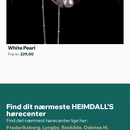
White Pearl
SC
Fra: kr.
229,00
Fra
Find dit nærmeste HEIMDALL'S
hørecenter
Find det nærmest hørecenter lige her:
Frederiksberg
,
Lyngby
,
Roskilde
,
Odense M
,