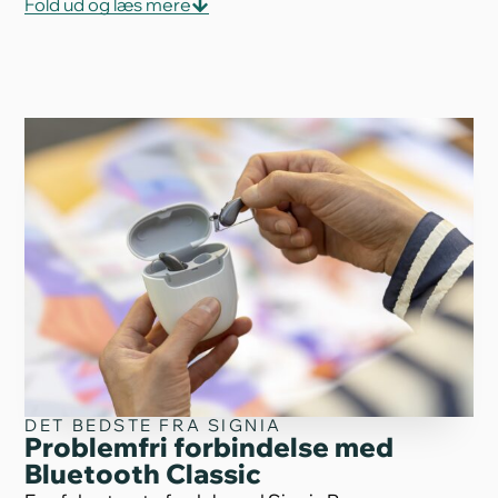
Fold ud og læs mere
og computere – uden behov for særlige apps eller
standarder. Høreapparatet justerer automatisk
lyden, så tale fremhæves, også når du er i støjende
omgivelser eller omgivet af flere personer. Det har
op til 36 timers batteritid, indbygget telespole til
brug i fx kirker og biografer, og kan styres via en
app. En god løsning til dig, der vil have nem
tilslutning, lang driftstid og tydelig lyd i hverdagen.
DET BEDSTE FRA SIGNIA
Problemfri forbindelse med
Bluetooth Classic