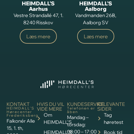
HEIMDALL'S
HEIMDALL'S
Aarhus
Aalborg
Vestre Strandallé 47, 1.
Vandmanden 26B,
8240 Risskov
Aalborg SV
Læs mere
Læs mere
KONTAKT
HVIS DU VIL
KUNDESERVICE
RELEVANTE
HEIMDALL’S
VIDE MERE
Telefonen er
SIDER
Hørecenter
åben
Om
Tag
Frederiksberg
Mandag –
Falkonér Alle
HEIMDALL’S
høretest
torsdag:
15, 1. th,
08:00 – 17:00
HEIMDALL’S
Book tid