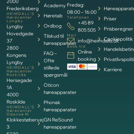
2000
Fredag:
Academy
Frederiksberg
Høreapparat
08:00 – 16:00
HEIMDALL’S
Høretab
Hørecenter
Telefonen
Priser
Lyngby
+45 89
Ordbog
Lyngby
Prisberegner
805 505
Hovedgade
Tilskud til
Mail
Cookiepolitik
37
info@heimdalls.dk
høreapparater
Book tid
2800
Handelsbetin
Online
FAQ –
Kongens
booking
Privatlivspolit
Ofte
Lyngby
stillede
HEIMDALL’S
Karriere
Hørecenter
spørgsmål
Roskilde
Hersegade
Oticon
1A
høreapparater
4000
Roskilde
Phonak
HEIMDALL’S
høreapparater
Hørecenter
Odense M
Klokkestøbervej
GN ReSound
3
høreapparater
5230