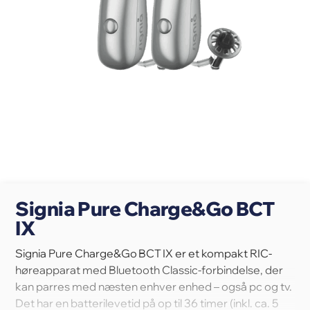
Signia Pure Charge&Go BCT
IX
Signia Pure Charge&Go BCT IX er et kompakt RIC-
høreapparat med Bluetooth Classic-forbindelse, der
kan parres med næsten enhver enhed – også pc og tv.
Det har en batterilevetid på op til 36 timer (inkl. ca. 5