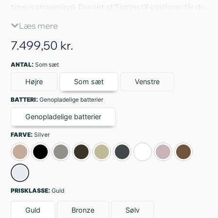
timers streaming)
.
Drevet af Signias IX-platform får du
RealTime Conversation Enhancement, der kan spore
Læs mere
flere talere for bedre klarhed i støjende situationer (op
til 22 % bedre end konkurrenter)
.
Med Signia Assistant
7.499,50
kr.
og appstyring tilpasning i realtid – uden at rode med
:
manuel indstilling.
ANTAL
Som sæt
Højre
Som sæt
Venstre
:
BATTERI
Genopladelige batterier
Genopladelige batterier
:
FARVE
Silver
:
PRISKLASSE
Guld
Guld
Bronze
Sølv