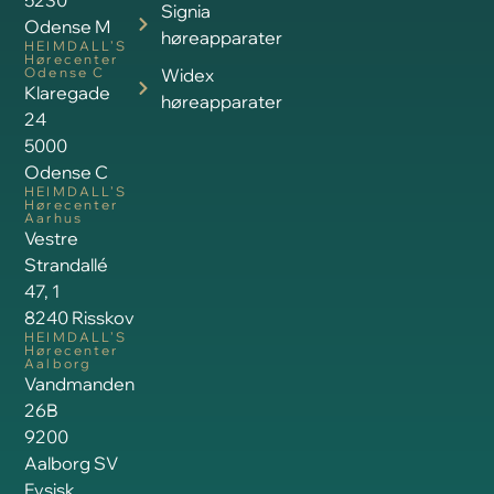
Signia
Odense M
høreapparater
HEIMDALL’S
Hørecenter
Odense C
Widex
Klaregade
høreapparater
24
5000
Odense C
HEIMDALL’S
Hørecenter
Aarhus
Vestre
Strandallé
47, 1
8240 Risskov
HEIMDALL’S
Hørecenter
Aalborg
Vandmanden
26B
9200
Aalborg SV
Fysisk