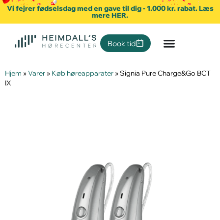
Vi fejrer fødselsdag med en gave til dig - 1.000 kr. rabat. Læs
mere HER.
Book tid
Hjem
»
Varer
»
Køb høreapparater
»
Signia Pure Charge&Go BCT
IX