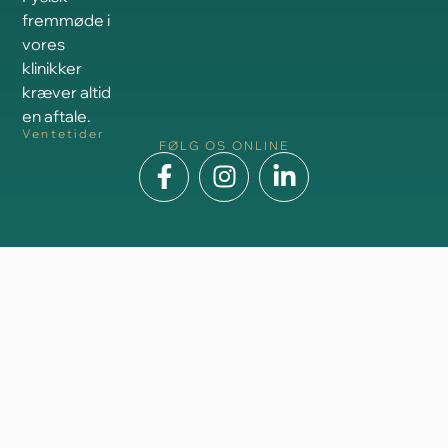
fremmøde i
vores
klinikker
kræver altid
en aftale.
Ventetider
FØLG OS ONLINE