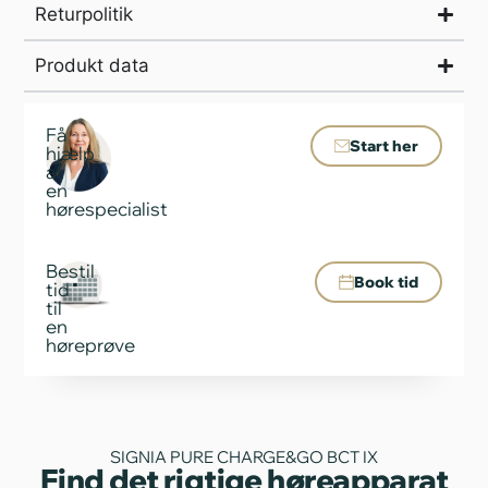
Returpolitik
Produkt data
Få
Start her
hjælp
af
en
hørespecialist
Bestil
Book tid
tid
til
en
høreprøve
SIGNIA PURE CHARGE&GO BCT IX
Find det rigtige høreapparat