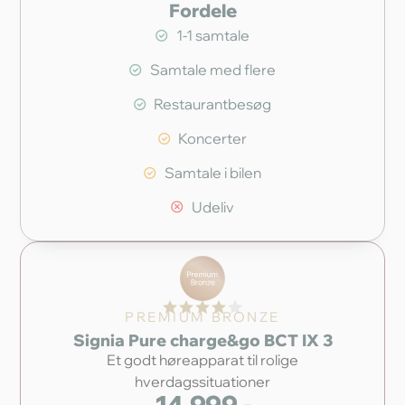
Fordele
1-1 samtale
Samtale med flere
Restaurantbesøg
Koncerter
Samtale i bilen
Udeliv
PREMIUM BRONZE
Signia Pure charge&go BCT IX 3
Et godt høreapparat til rolige
hverdagssituationer
14.999,-