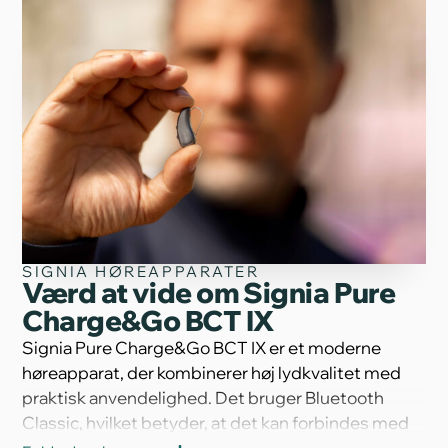
SIGNIA HØREAPPARATER
Værd at vide om Signia Pure
Charge&Go BCT IX
Signia Pure Charge&Go BCT IX er et moderne
høreapparat, der kombinerer høj lydkvalitet med
praktisk anvendelighed. Det bruger Bluetooth
Classic, hvilket betyder, at det kan forbindes med
langt de fleste enheder – også ældre telefoner, tv