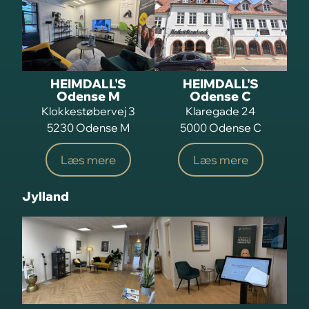
HEIMDALL'S
HEIMDALL'S
Odense M
Odense C
Klokkestøbervej 3
Klaregade 24
5230 Odense M
5000 Odense C
Læs mere
Læs mere
Jylland