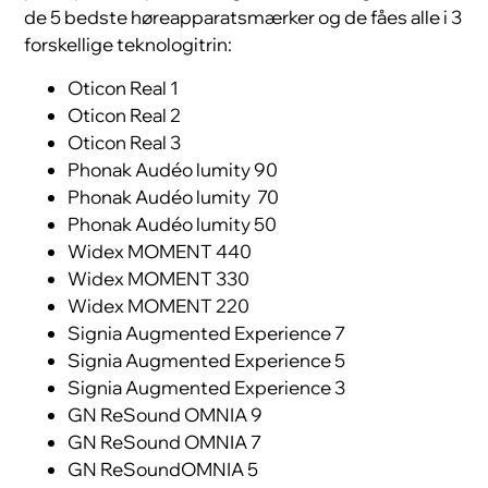
de 5 bedste høreapparatsmærker og de fåes alle i 3
forskellige teknologitrin:
Oticon Real 1
Oticon Real 2
Oticon Real 3
Phonak Audéo lumity 90
Phonak Audéo lumity 70
Phonak Audéo lumity 50
Widex MOMENT 440
Widex MOMENT 330
Widex MOMENT 220
Signia Augmented Experience 7
Signia Augmented Experience 5
Signia Augmented Experience 3
GN ReSound OMNIA 9
GN ReSound OMNIA 7
GN ReSoundOMNIA 5