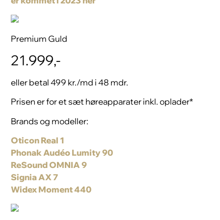
er kommet i 2023 her
Premium Guld
21.999,-
eller betal 499 kr./md i 48 mdr.
Prisen er for et sæt høreapparater inkl. oplader*
Brands og modeller:
Oticon Real 1
Phonak Audéo Lumity 90
ReSound OMNIA 9
Signia AX 7
Widex Moment 440