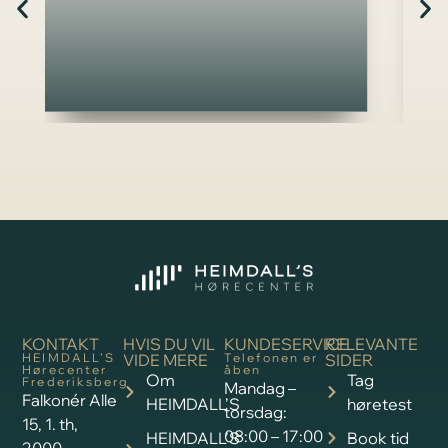
KONTAKT
HVIS DU VIL
KUNDESERVICE
RELEVANTE
HEIMDALL’S
VIDE MERE
Telefonen er
SIDER
Hørecenter
åben
Om
Tag
Frederiksberg
Mandag –
Falkonér Alle
HEIMDALL’S
høretest
torsdag:
15, 1. th,
08:00 – 17:00
HEIMDALL’S
Book tid