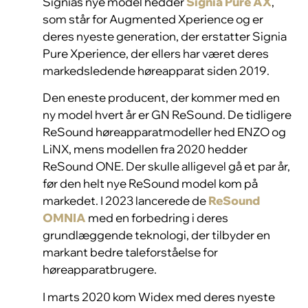
Signias nye model hedder
Signia Pure AX
,
som står for Augmented Xperience og er
deres nyeste generation, der erstatter Signia
Pure Xperience, der ellers har været deres
markedsledende høreapparat siden 2019.
Den eneste producent, der kommer med en
ny model hvert år er GN ReSound. De tidligere
ReSound høreapparatmodeller hed ENZO og
LiNX, mens modellen fra 2020 hedder
ReSound ONE. Der skulle alligevel gå et par år,
før den helt nye ReSound model kom på
markedet. I 2023 lancerede de
ReSound
OMNIA
med en forbedring i deres
grundlæggende teknologi, der tilbyder en
markant bedre taleforståelse for
høreapparatbrugere.
I marts 2020 kom Widex med deres nyeste