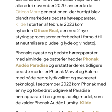
allerede i november 2020 lancerede de
Oticon More
generationen, der hurtigt blev
blandt markedets bedste høreapparater.
Kilde
I starten af februar 2023 kom
nyheden
Oticon Real
, der med 2 nye
styringsprocessorer er forbedret i forhold til
at neutralisere pludselig lyde og vindstøj.
Phonaks nyeste og bedste høreapparater
med almindelige batterier hedder
Phonak
Audéo Paradise
og erstatter deres tidligere
bedste modeller Phonak Marvel og Bolero
med både bedre lydkvalitet og avanceret
teknologi. I september 2022 kom Phonak med
en ny og forbedret udgave af Paradise
høreapparatet i en genopladelig model, som
de kalder Phonak Audéo Lumity.
Kilde