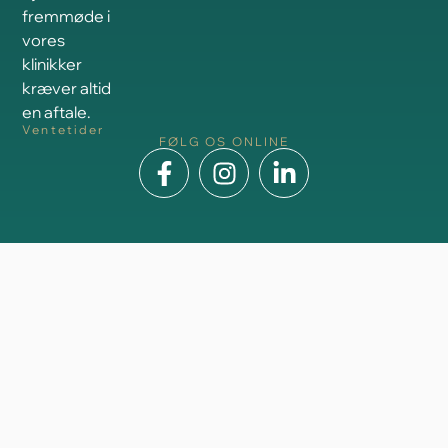
fremmøde i
vores
klinikker
kræver altid
en aftale.
Ventetider
FØLG OS ONLINE