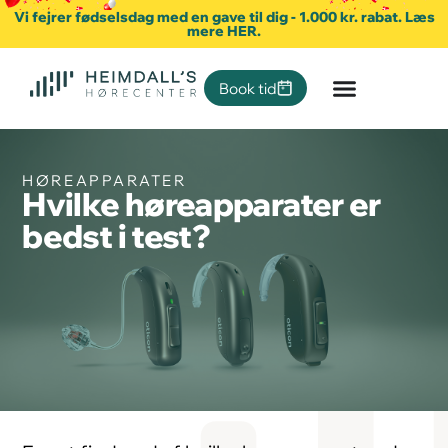
Vi fejrer fødselsdag med en gave til dig - 1.000 kr. rabat. Læs
mere HER.
Book tid
HØREAPPARATER
Hvilke høreapparater er
bedst i test?