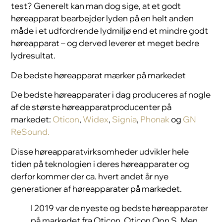
test? Generelt kan man dog sige, at et godt
høreapparat bearbejder lyden på en helt anden
måde i et udfordrende lydmiljø end et mindre godt
høreapparat – og derved leverer et meget bedre
lydresultat.
De bedste høreapparat mærker på markedet
De bedste høreapparater i dag produceres af nogle
af de største høreapparatproducenter på
markedet:
Oticon
,
Widex
,
Signia
,
Phonak
og
GN
ReSound.
Disse høreapparatvirksomheder udvikler hele
tiden på teknologien i deres høreapparater og
derfor kommer der ca. hvert andet år nye
generationer af høreapparater på markedet.
I 2019 var de nyeste og bedste høreapparater
på markedet fra Oticon, Oticon Opn S. Men