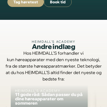
Tag høretest
Book tid
HEIMDALL'S ACADEMY
Andre indlæg
Hos HEIMDALL’S forhandler vi
kun høreapparater med den nyeste teknologi,
fra de største høreapparatmærker. Det betyder
at du hos HEIMDALL’S altid finder det nyeste og
bedste fra:
HEIMDALL'S ACADEMY
HE
11 gode råd: Sådan passer du på
Ot
dine høreapparater om
hø
sommeren
pr