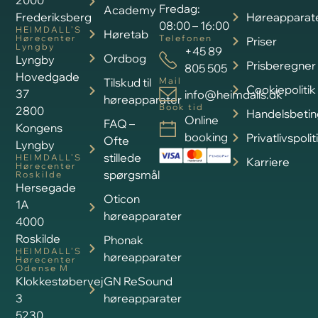
2000
Fredag:
Academy
Frederiksberg
Høreapparat
08:00 – 16:00
HEIMDALL’S
Høretab
Hørecenter
Telefonen
Priser
Lyngby
+45 89
Ordbog
Lyngby
Prisberegner
805 505
Hovedgade
Tilskud til
Mail
Cookiepolitik
37
info@heimdalls.dk
høreapparater
Book tid
2800
Handelsbetin
Online
FAQ –
Kongens
booking
Privatlivspolit
Ofte
Lyngby
stillede
HEIMDALL’S
Karriere
Hørecenter
spørgsmål
Roskilde
Hersegade
Oticon
1A
høreapparater
4000
Roskilde
Phonak
HEIMDALL’S
høreapparater
Hørecenter
Odense M
Klokkestøbervej
GN ReSound
3
høreapparater
5230