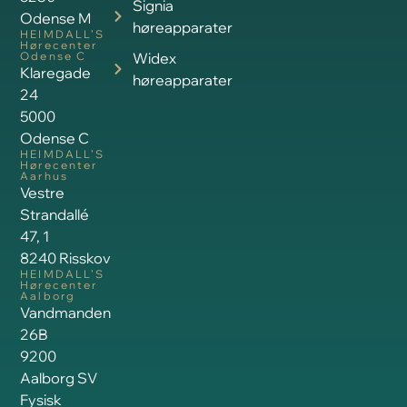
Signia
Odense M
høreapparater
HEIMDALL’S
Hørecenter
Odense C
Widex
Klaregade
høreapparater
24
5000
Odense C
HEIMDALL’S
Hørecenter
Aarhus
Vestre
Strandallé
47, 1
8240 Risskov
HEIMDALL’S
Hørecenter
Aalborg
Vandmanden
26B
9200
Aalborg SV
Fysisk