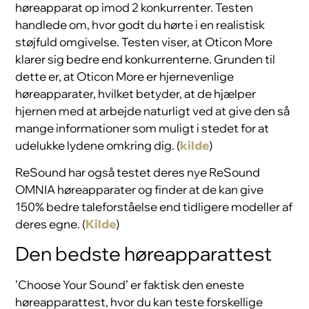
høreapparat op imod 2 konkurrenter. Testen
handlede om, hvor godt du hørte i en realistisk
støjfuld omgivelse. Testen viser, at Oticon More
klarer sig bedre end konkurrenterne. Grunden til
dette er, at Oticon More er hjernevenlige
høreapparater, hvilket betyder, at de hjælper
hjernen med at arbejde naturligt ved at give den så
mange informationer som muligt i stedet for at
udelukke lydene omkring dig. (
kilde
)
ReSound har også testet deres nye ReSound
OMNIA høreapparater og finder at de kan give
150% bedre taleforståelse end tidligere modeller af
deres egne. (
Kilde
)
Den bedste høreapparattest
’Choose Your Sound’ er faktisk den eneste
høreapparattest, hvor du kan teste forskellige