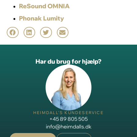
ReSound OMNIA
Phonak Lumity
Har du brug for hjælp?
HEIMDALL'S KUNDESERVICE
+45 89 805 505
info@heimdalls.dk