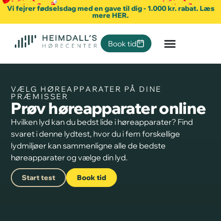
Vi fejrer fødselsdag med en gave til dig - 1.000 kr. rabat. Læs
mere HER.
Book tid
VÆLG HØREAPPARATER PÅ DINE
PRÆMISSER
Prøv høreapparater online
Hvilken lyd kan du bedst lide i høreapparater? Find
svaret i denne lydtest, hvor du i fem forskellige
lydmiljøer kan sammenligne alle de bedste
høreapparater og vælge din lyd.
Start test
Book tid