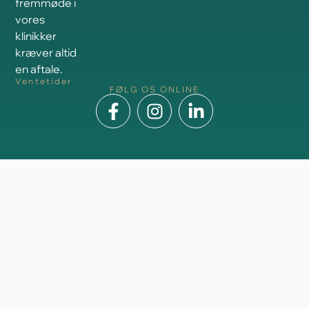
fremmøde i
vores
klinikker
kræver altid
en aftale.
Ventetider
FØLG OS ONLINE