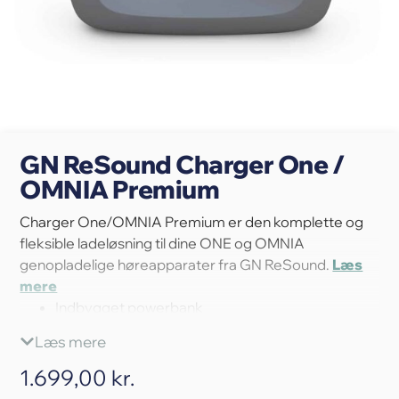
GN ReSound Charger One /
OMNIA Premium
Charger One/OMNIA Premium er den komplette og
fleksible ladeløsning til dine ONE og OMNIA
genopladelige høreapparater fra GN ReSound.
Læs
mere
Indbygget powerbank
Stærk og robust
Læs mere
Eksklusivt design
Tag dine høreapparater med overalt
1.699,00
kr.