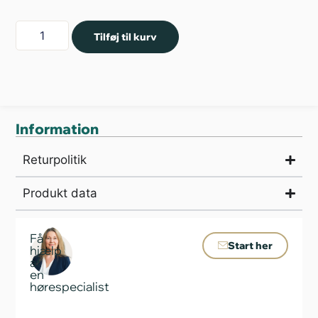
Tilføj til kurv
Information
Returpolitik
Produkt data
Få
Start her
hjælp
af
en
hørespecialist