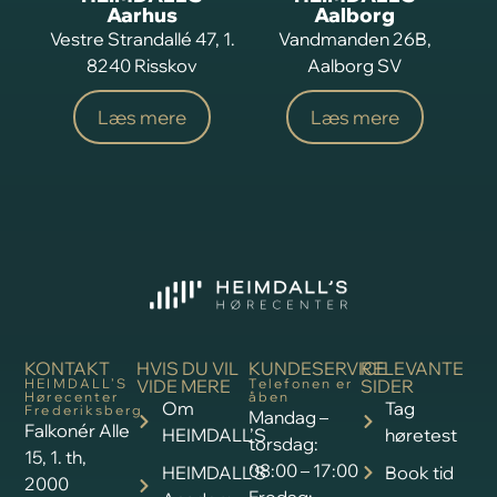
Aarhus
Aalborg
Vestre Strandallé 47, 1.
Vandmanden 26B,
8240 Risskov
Aalborg SV
Læs mere
Læs mere
KONTAKT
HVIS DU VIL
KUNDESERVICE
RELEVANTE
HEIMDALL’S
VIDE MERE
Telefonen er
SIDER
Hørecenter
åben
Om
Tag
Frederiksberg
Mandag –
Falkonér Alle
HEIMDALL’S
høretest
torsdag:
15, 1. th,
08:00 – 17:00
HEIMDALL’S
Book tid
2000