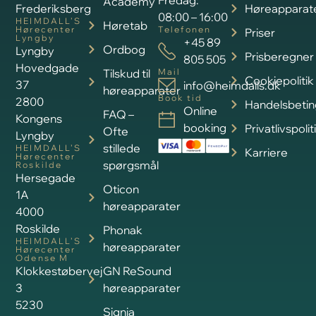
Fredag:
Academy
Frederiksberg
Høreapparat
08:00 – 16:00
HEIMDALL’S
Høretab
Hørecenter
Telefonen
Priser
Lyngby
+45 89
Ordbog
Lyngby
Prisberegner
805 505
Hovedgade
Tilskud til
Mail
Cookiepolitik
37
info@heimdalls.dk
høreapparater
Book tid
2800
Handelsbetin
Online
FAQ –
Kongens
booking
Privatlivspolit
Ofte
Lyngby
stillede
HEIMDALL’S
Karriere
Hørecenter
spørgsmål
Roskilde
Hersegade
Oticon
1A
høreapparater
4000
Roskilde
Phonak
HEIMDALL’S
høreapparater
Hørecenter
Odense M
Klokkestøbervej
GN ReSound
3
høreapparater
5230
Signia