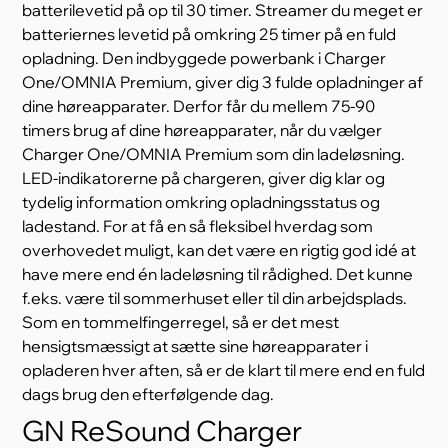
batterilevetid på op til 30 timer. Streamer du meget er
batteriernes levetid på omkring 25 timer på en fuld
opladning. Den indbyggede powerbank i Charger
One/OMNIA Premium, giver dig 3 fulde opladninger af
dine høreapparater. Derfor får du mellem 75-90
timers brug af dine høreapparater, når du vælger
Charger One/OMNIA Premium som din ladeløsning.
LED-indikatorerne på chargeren, giver dig klar og
tydelig information omkring opladningsstatus og
ladestand. For at få en så fleksibel hverdag som
overhovedet muligt, kan det være en rigtig god idé at
have mere end én ladeløsning til rådighed. Det kunne
f.eks. være til sommerhuset eller til din arbejdsplads.
Som en tommelfingerregel, så er det mest
hensigtsmæssigt at sætte sine høreapparater i
opladeren hver aften, så er de klart til mere end en fuld
dags brug den efterfølgende dag.
GN ReSound Charger