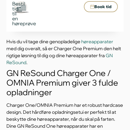
Bestil
Book tid
tid
til
en
høreprøve
Hvis du vil tage dine genopladelige
høreapparater
med dig overalt, så er Charger One Premium den helt
rigtige løsning til dig og dine høreapparater fra
GN
ReSound
.
GN ReSound Charger One /
OMNIA Premium giver 3 fulde
opladninger
Charger One/OMNIA Premium har et robust hardcase
design. Det hårdføre opladningsetui er perfekt til at
beskytte dine høreapparater, når du skal på farten.
Dine GN ReSound One høreapparater har en