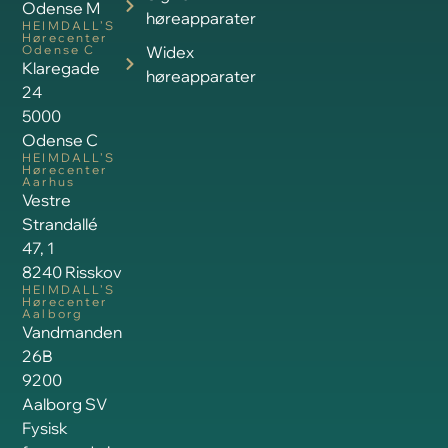
Odense M
høreapparater
HEIMDALL’S
Hørecenter
Odense C
Widex
Klaregade
høreapparater
24
5000
Odense C
HEIMDALL’S
Hørecenter
Aarhus
Vestre
Strandallé
47, 1
8240 Risskov
HEIMDALL’S
Hørecenter
Aalborg
Vandmanden
26B
9200
Aalborg SV
Fysisk