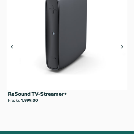
ReSound TV-Streamer+
Si
Fra: kr.
1.999,00
Fra