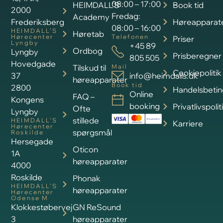
08:00 – 17:00
HEIMDALL’S
Book tid
2000
Fredag:
Academy
Frederiksberg
Høreapparat
08:00 – 16:00
HEIMDALL’S
Høretab
Hørecenter
Telefonen
Priser
Lyngby
+45 89
Ordbog
Lyngby
Prisberegner
805 505
Hovedgade
Tilskud til
Mail
Cookiepolitik
37
info@heimdalls.dk
høreapparater
Book tid
2800
Handelsbetin
Online
FAQ –
Kongens
booking
Privatlivspolit
Ofte
Lyngby
stillede
HEIMDALL’S
Karriere
Hørecenter
spørgsmål
Roskilde
Hersegade
Oticon
1A
høreapparater
4000
Roskilde
Phonak
HEIMDALL’S
høreapparater
Hørecenter
Odense M
Klokkestøbervej
GN ReSound
3
høreapparater