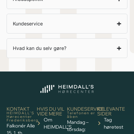
Kundeservice
Hvad kan du selv gøre?
KONTAKT
HVIS DU VIL
KUNDESERVICE
RELEVANTE
HEIMDALL’S
VIDE MERE
Telefonen er
SIDER
Hørecenter
åben
Om
Tag
Frederiksberg
Mandag –
Falkonér Alle
HEIMDALL’S
høretest
torsdag:
15, 1. th,