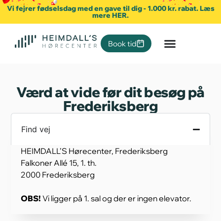
Vi fejrer fødselsdag med en gave til dig - 1.000 kr. rabat. Læs
mere HER.
Book tid
Værd at vide før dit besøg på
Frederiksberg
Find vej
HEIMDALL’S Hørecenter, Frederiksberg
Falkoner Allé 15, 1. th.
2000 Frederiksberg
OBS!
Vi ligger på 1. sal og der er ingen elevator.