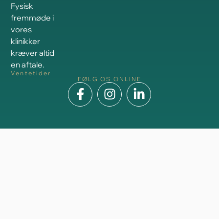
Fysisk
fremmøde i
vores
klinikker
kræver altid
en aftale.
Ventetider
FØLG OS ONLINE