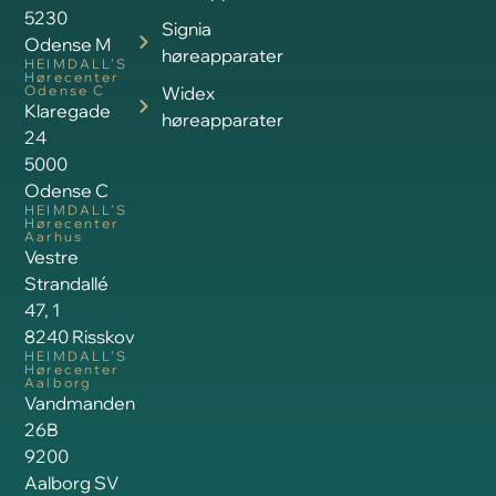
5230
Signia
Odense M
høreapparater
HEIMDALL’S
Hørecenter
Odense C
Widex
Klaregade
høreapparater
24
5000
Odense C
HEIMDALL’S
Hørecenter
Aarhus
Vestre
Strandallé
47, 1
8240 Risskov
HEIMDALL’S
Hørecenter
Aalborg
Vandmanden
26B
9200
Aalborg SV