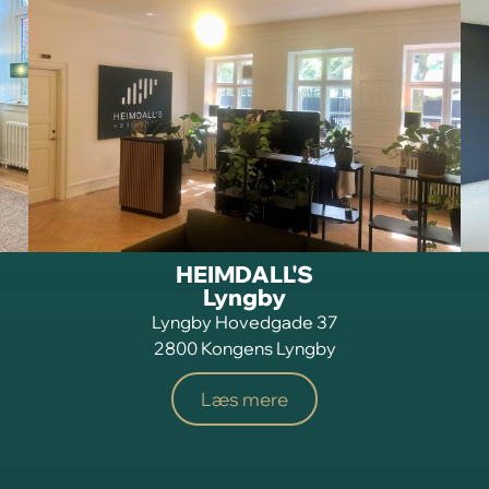
HEIMDALL'S
Lyngby
Lyngby Hovedgade 37
2800 Kongens Lyngby
Læs mere