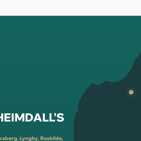
 HEIMDALL'S
iksberg
,
Lyngby
,
Roskilde
,