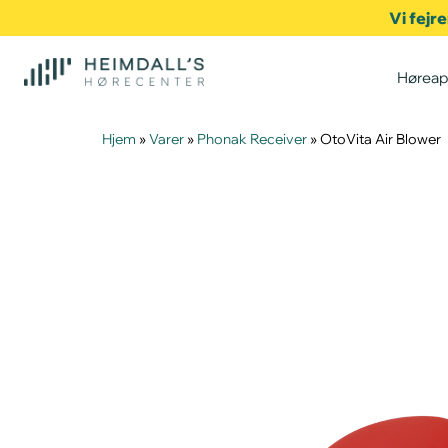
Vi fejr
Høreap
Hjem
»
Varer
»
Phonak Receiver
»
OtoVita Air Blower