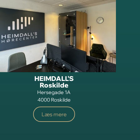
HEIMDALL'S
Roskilde
Hersegade 1A
4000 Roskilde
Læs mere