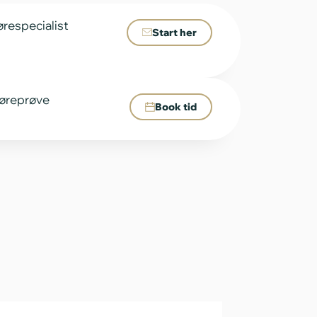
ørespecialist
Start her
 høreprøve
Book tid