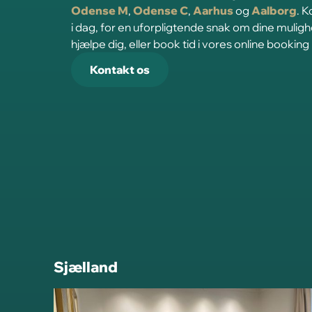
Odense M
,
Odense C
,
Aarhus
og
Aalborg
. 
i dag, for en uforpligtende snak om dine mulig
hjælpe dig, eller book tid i vores online booking
Kontakt os
Sjælland