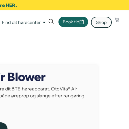
ere HER.
Book tid
Find dit hørecenter
Shop
r Blower
fra dit BTE-høreapparat. OtoVita® Air
 både øreprop og slange efter rengøring.