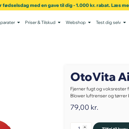
er fødselsdag med en gave til dig - 1.000 kr. rabat. Læs m
parater
Priser & Tilskud
Webshop
Test dig selv
OtoVita Ai
Fjerner fugt og voksrester 
Blower luftrenser og tørrer
79,00
kr.
Tilføj til kurv