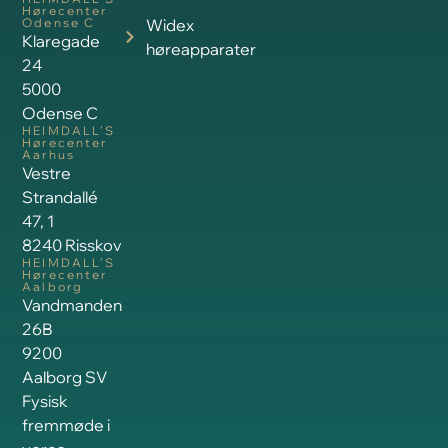
Hørecenter
Odense C
Widex
Klaregade
høreapparater
24
5000
Odense C
HEIMDALL’S
Hørecenter
Aarhus
Vestre
Strandallé
47, 1
8240 Risskov
HEIMDALL’S
Hørecenter
Aalborg
Vandmanden
26B
9200
Aalborg SV
Fysisk
fremmøde i