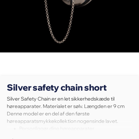
Silver safety chain short
Silver Safety Chain er en let sikkerhedskæde til
høreapparater. Materialet er sølv. Længden er 9 cm
Denne model er en del af den første
høreapparatsmykkekollektion nogensinde lavet.
Personliggør dine høreapparater
Skab dit look med unikt design