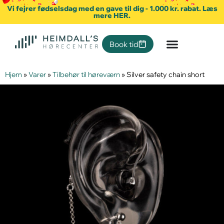
Vi fejrer fødselsdag med en gave til dig - 1.000 kr. rabat. Læs
mere HER.
Book tid
Hjem
»
Varer
»
Tilbehør til høreværn
»
Silver safety chain short