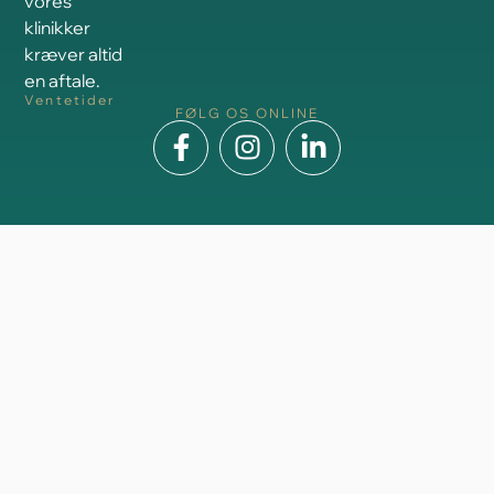
vores
klinikker
kræver altid
en aftale.
Ventetider
FØLG OS ONLINE