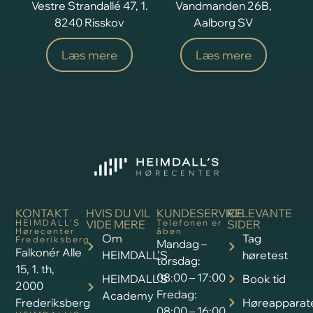
Vestre Strandallé 47, 1.
Vandmanden 26B,
8240 Risskov
Aalborg SV
Læs mere
Læs mere
KONTAKT
HVIS DU VIL
KUNDESERVICE
RELEVANTE
HEIMDALL’S
VIDE MERE
Telefonen er
SIDER
Hørecenter
åben
Om
Tag
Frederiksberg
Mandag –
Falkonér Alle
HEIMDALL’S
høretest
torsdag:
15, 1. th,
08:00 – 17:00
HEIMDALL’S
Book tid
2000
Fredag:
Academy
Frederiksberg
Høreapparat
08:00 – 16:00