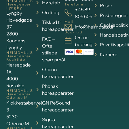
HEIMDALL’S
Høretab
Hørecenter
Telefonen
Priser
Lyngby
+45 89
Ordbog
Lyngby
Prisberegner
805 505
Hovedgade
Tilskud til
Mail
Cookiepolitik
37
info@heimdalls.dk
høreapparater
Book tid
2800
Handelsbetin
Online
FAQ –
Kongens
booking
Privatlivspolit
Ofte
Lyngby
stillede
HEIMDALL’S
Karriere
Hørecenter
spørgsmål
Roskilde
Hersegade
Oticon
1A
høreapparater
4000
Roskilde
Phonak
HEIMDALL’S
høreapparater
Hørecenter
Odense M
Klokkestøbervej
GN ReSound
3
høreapparater
5230
Signia
Odense M
høreapparater
HEIMDALL’S