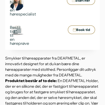
Start her
hjælp
af
en
hørespecialist
Bestil
Book tid
tid
til
en
høreprøve
Smykker til høreapparater fra DEAFMETAL, er
innovativt designet for at du kan bære dine
høreapparater med stolthed. Personliggør dit udtryk
med de mange muligheder fra DEAFMETAL.
Produktet består af to dele:
En DEAFMETAL Holder,
der er en silikone del, der er fastgjort til høreapparatet
og bruges for at fastgøre smykket til høreapparatet.
og den anden del, der er selve høresmykket, der skal
fastgøres til holderen og som ørering eller clip on. Vær