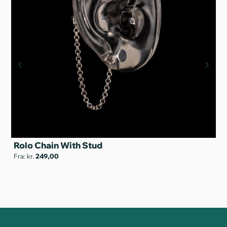
Rolo Chain With Stud
S
Fra: kr.
249,00
Fra