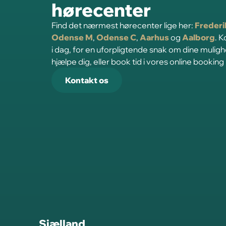
hørecenter
Find det nærmest hørecenter lige her:
Freder
Odense M
,
Odense C
,
Aarhus
og
Aalborg
. 
i dag, for en uforpligtende snak om dine mulig
hjælpe dig, eller book tid i vores online booking
Kontakt os
Sjælland