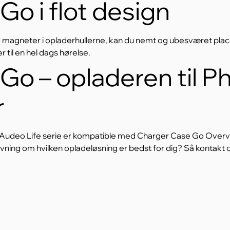
o i flot design
 magneter i opladerhullerne, kan du nemt og ubesværet plac
 til en hel dags hørelse.
Go – opladeren til P
r
udeo Life serie er kompatible med Charger Case Go Overveje
ivning om hvilken opladeløsning er bedst for dig? Så kontakt