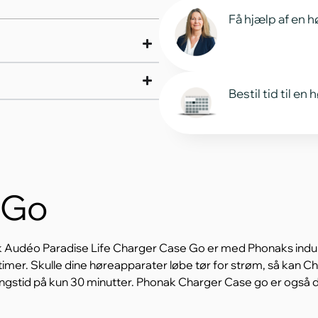
Få hjælp af en h
Bestil tid til en
 Go
Audéo Paradise Life Charger Case Go er med Phonaks indukt
timer. Skulle dine høreapparater løbe tør for strøm, så kan 
ngstid på kun 30 minutter. Phonak Charger Case go er også d