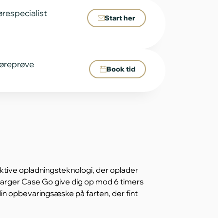
ørespecialist
Start her
 høreprøve
Book tid
ive opladningsteknologi, der oplader
Charger Case Go give dig op mod 6 timers
in opbevaringsæske på farten, der fint