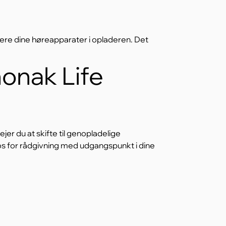
ere dine høreapparater i opladeren. Det
honak Life
r du at skifte til genopladelige
 os for rådgivning med udgangspunkt i dine