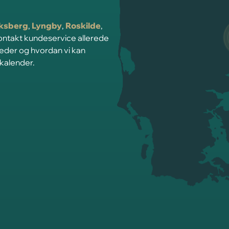
iksberg
,
Lyngby
,
Roskilde
,
Kontakt kundeservice allerede
heder og hvordan vi kan
 kalender.