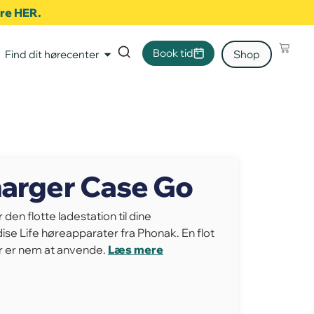
ere HER.
Book tid
Find dit hørecenter
Shop
arger Case Go
en flotte ladestation til dine
se Life høreapparater fra Phonak. En flot
er er nem at anvende.
Læs mere