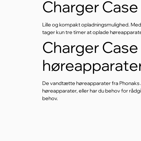
Charger Case G
Lille og kompakt opladningsmulighed. Med
tager kun tre timer at oplade høreapparater
Charger Case 
høreapparate
De vandtætte høreapparater fra Phonaks A
høreapparater, eller har du behov for rådg
behov.