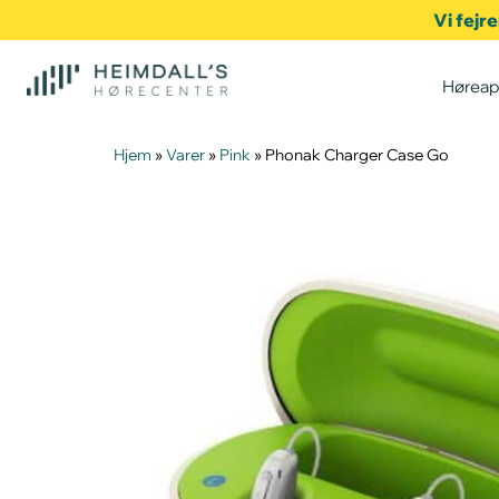
Vi fejr
Høreap
Hjem
»
Varer
»
Pink
»
Phonak Charger Case Go