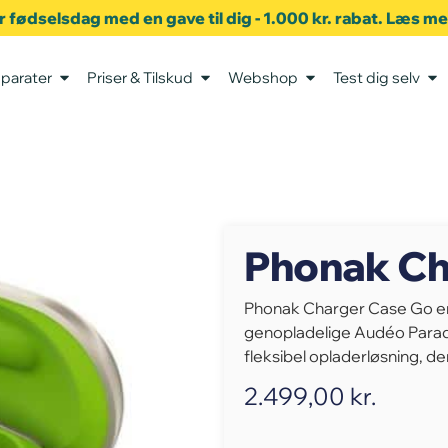
er fødselsdag med en gave til dig - 1.000 kr. rabat. Læs m
parater
Priser & Tilskud
Webshop
Test dig selv
Phonak Ch
Phonak Charger Case Go er d
genopladelige Audéo Paradi
fleksibel opladerløsning, d
2.499,00
kr.