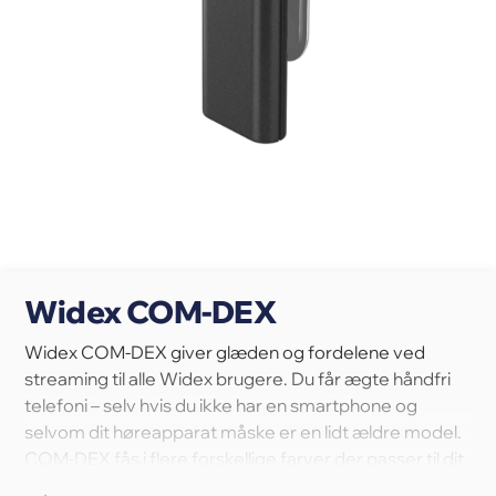
Widex COM-DEX
Widex COM-DEX giver glæden og fordelene ved
streaming til alle Widex brugere. Du får ægte håndfri
telefoni – selv hvis du ikke har en smartphone og
selvom dit høreapparat måske er en lidt ældre model.
COM-DEX fås i flere forskellige farver der passer til dit
personlige udtryk.
Læs mere