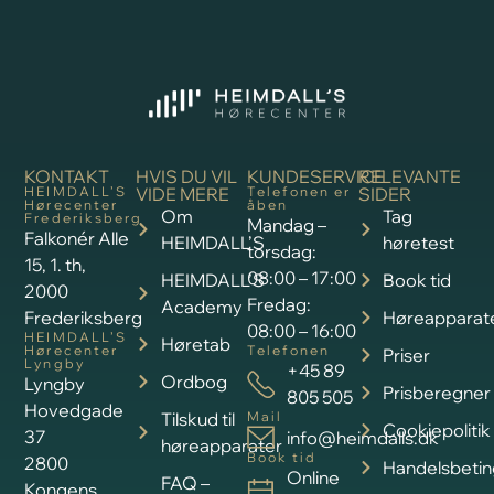
KONTAKT
HVIS DU VIL
KUNDESERVICE
RELEVANTE
HEIMDALL’S
VIDE MERE
Telefonen er
SIDER
Hørecenter
åben
Om
Tag
Frederiksberg
Mandag –
Falkonér Alle
HEIMDALL’S
høretest
torsdag:
15, 1. th,
08:00 – 17:00
HEIMDALL’S
Book tid
2000
Fredag:
Academy
Frederiksberg
Høreapparat
08:00 – 16:00
HEIMDALL’S
Høretab
Hørecenter
Telefonen
Priser
Lyngby
+45 89
Ordbog
Lyngby
Prisberegner
805 505
Hovedgade
Tilskud til
Mail
Cookiepolitik
37
info@heimdalls.dk
høreapparater
Book tid
2800
Handelsbetin
Online
FAQ –
Kongens