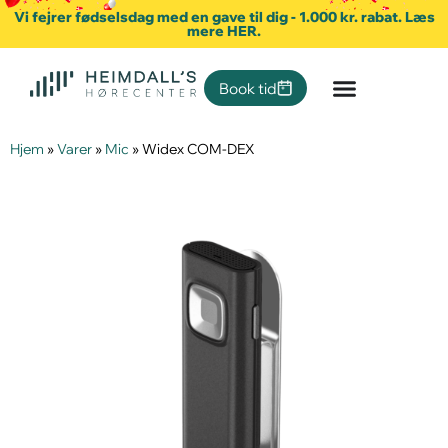
Vi fejrer fødselsdag med en gave til dig - 1.000 kr. rabat. Læs
mere HER.
Book tid
Hjem
»
Varer
»
Mic
»
Widex COM-DEX