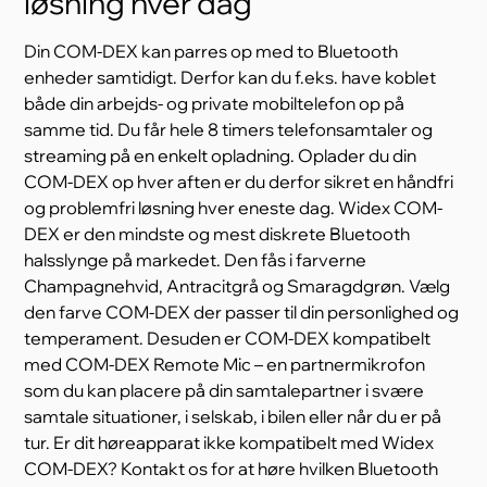
løsning hver dag
Din COM-DEX kan parres op med to Bluetooth
enheder samtidigt. Derfor kan du f.eks. have koblet
både din arbejds- og private mobiltelefon op på
samme tid. Du får hele 8 timers telefonsamtaler og
streaming på en enkelt opladning. Oplader du din
COM-DEX op hver aften er du derfor sikret en håndfri
og problemfri løsning hver eneste dag. Widex COM-
DEX er den mindste og mest diskrete Bluetooth
halsslynge på markedet. Den fås i farverne
Champagnehvid, Antracitgrå og Smaragdgrøn. Vælg
den farve COM-DEX der passer til din personlighed og
temperament. Desuden er COM-DEX kompatibelt
med COM-DEX Remote Mic – en partnermikrofon
som du kan placere på din samtalepartner i svære
samtale situationer, i selskab, i bilen eller når du er på
tur. Er dit høreapparat ikke kompatibelt med Widex
COM-DEX? Kontakt os for at høre hvilken Bluetooth