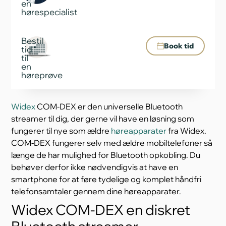
en
hørespecialist
Bestil
Book tid
tid
til
en
høreprøve
Widex
COM-DEX er den universelle Bluetooth
streamer til dig, der gerne vil have en løsning som
fungerer til nye som ældre
høreapparater
fra Widex.
COM-DEX fungerer selv med ældre mobiltelefoner så
længe de har mulighed for Bluetooth opkobling. Du
behøver derfor ikke nødvendigvis at have en
smartphone for at føre tydelige og komplet håndfri
telefonsamtaler gennem dine høreapparater.
Widex COM-DEX en diskret