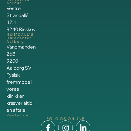
Aarhus
Vestre
Strandallé
47, 1
8240 Risskov
HEIMDALL’S
Hørecenter
Aalborg
Vandmanden
26B
9200
Aalborg SV
Fysisk
fremmøde i
vores
klinikker
kræver altid
en aftale.
Ventetider
FØLG OS ONLINE