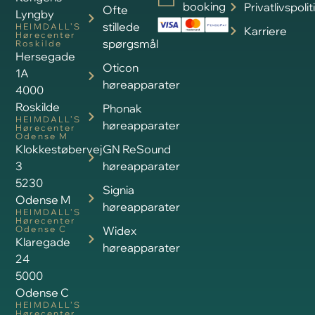
booking
Privatlivspolit
Ofte
Lyngby
stillede
HEIMDALL’S
Karriere
Hørecenter
spørgsmål
Roskilde
Hersegade
Oticon
1A
høreapparater
4000
Roskilde
Phonak
HEIMDALL’S
høreapparater
Hørecenter
Odense M
Klokkestøbervej
GN ReSound
3
høreapparater
5230
Signia
Odense M
høreapparater
HEIMDALL’S
Hørecenter
Odense C
Widex
Klaregade
høreapparater
24
5000
Odense C
HEIMDALL’S
Hørecenter