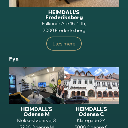
HEIMDALL'S
Frederiksberg
Falkonér Alle 15, 1. th,
2000 Frederiksberg
Læs mere
Fyn
HEIMDALL'S
HEIMDALL'S
Odense M
Odense C
Klokkestøbervej 3
Klaregade 24
5230 Odense M
5000 Odense C