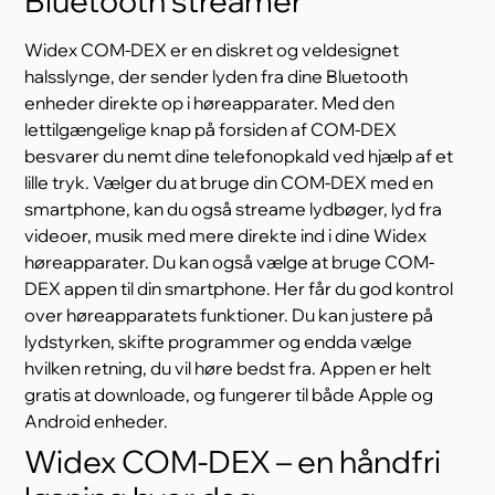
Bluetooth streamer
Widex COM-DEX er en diskret og veldesignet
halsslynge, der sender lyden fra dine Bluetooth
enheder direkte op i høreapparater. Med den
lettilgængelige knap på forsiden af COM-DEX
besvarer du nemt dine telefonopkald ved hjælp af et
lille tryk. Vælger du at bruge din COM-DEX med en
smartphone, kan du også streame lydbøger, lyd fra
videoer, musik med mere direkte ind i dine Widex
høreapparater. Du kan også vælge at bruge COM-
DEX appen til din smartphone. Her får du god kontrol
over høreapparatets funktioner. Du kan justere på
lydstyrken, skifte programmer og endda vælge
hvilken retning, du vil høre bedst fra. Appen er helt
gratis at downloade, og fungerer til både Apple og
Android enheder.
Widex COM-DEX – en håndfri