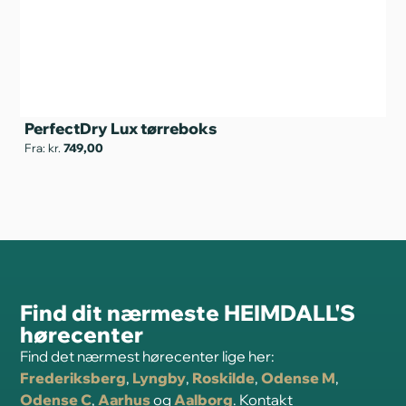
PerfectDry Lux tørreboks
G
Fra: kr.
749,00
Fra
Find dit nærmeste HEIMDALL'S
hørecenter
Find det nærmest hørecenter lige her:
Frederiksberg
,
Lyngby
,
Roskilde
,
Odense M
,
Odense C
,
Aarhus
og
Aalborg
. Kontakt