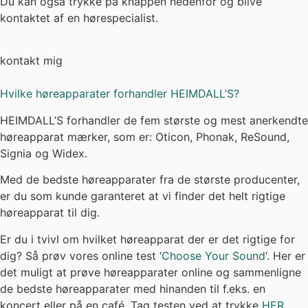
koncert eller på en café. Tag testen ved at trykke
HER
.
Hvilke høreapparater er de bedste?
Der findes ikke ét høreapparat mærke der er bedre end de
andre. Men typisk findes der én høreapparat model, som
passer dig bedre end de andre. Det er derfor helt
individuelt, hvad der fungerer bedst og lige netop derfor
forhandler HEIMDALL’S alle de fem store mærker.
Du skal vælge et høreapparat, der understøtter dine
høretekniske udfordringer bedst muligt og samtidig har
alle de nødvendige funktionaliteter, der gør din hverdag
nem og bekvem.
Du kan se forskellige typer høreapparater her.
Er du i tvivl om hvilke høreapparate, der er bedst for dig?
Så kontakt vores kundeservice på telefon 89 805 505 eller
på info@heimdalls.dk.