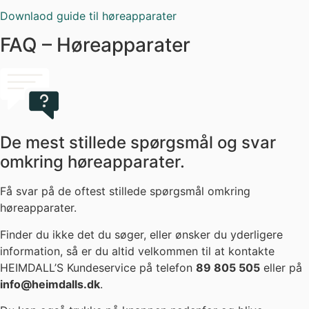
Du kan også trykke på knappen nedenfor og blive
kontaktet af en hørespecialist.
kontakt mig
Hvilke høreapparater forhandler HEIMDALL’S?
HEIMDALL’S forhandler de fem største og mest anerkendte
høreapparat mærker, som er: Oticon, Phonak, ReSound,
Signia og Widex.
Med de bedste høreapparater fra de største producenter,
er du som kunde garanteret at vi finder det helt rigtige
høreapparat til dig.
Er du i tvivl om hvilket høreapparat der er det rigtige for
dig? Så prøv vores online test ‘
Choose Your Sound
‘. Her er
det muligt at prøve høreapparater online og sammenligne
de bedste høreapparater med hinanden til f.eks. en