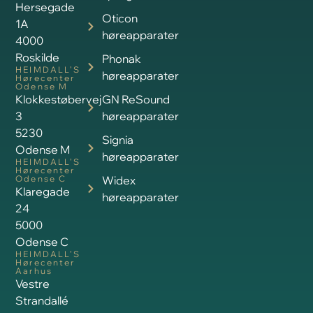
47, 1
8240 Risskov
HEIMDALL’S
Hørecenter
Aalborg
Vandmanden
26B
9200
Aalborg SV
Fysisk
fremmøde i
vores
klinikker
kræver altid
en aftale.
Ventetider
FØLG OS ONLINE