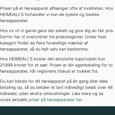
KONTAKT
HVIS DU VIL
KUNDESERVICE
RELEVANTE
HEIMDALL’S
VIDE MERE
Telefonen er
SIDER
Hørecenter
åben
Om
Tag
Frederiksberg
Mandag –
Falkonér Alle
HEIMDALL’S
høretest
torsdag:
15, 1. th,
08:00 – 17:00
HEIMDALL’S
Book tid
2000
Fredag:
Academy
Frederiksberg
Høreapparat
08:00 – 16:00
HEIMDALL’S
Høretab
Hørecenter
Telefonen
Priser
Lyngby
+45 89
Ordbog
Lyngby
Prisberegner
805 505
Hovedgade
Tilskud til
Mail
Cookiepolitik
37
info@heimdalls.dk
høreapparater
Book tid
2800
Handelsbetin
Online
FAQ –
Kongens
booking
Privatlivspolit
Ofte
Lyngby
stillede
HEIMDALL’S
Karriere
Hørecenter