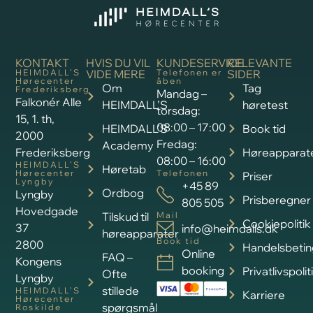
spørgsmål
Roskilde
Hersegade
Oticon
1A
høreapparater
4000
Roskilde
Phonak
HEIMDALL’S
høreapparater
Hørecenter
Odense M
Klokkestøbervej
GN ReSound
3
høreapparater
5230
Signia
Odense M
høreapparater
HEIMDALL’S
Hørecenter
Odense C
Widex
Klaregade
høreapparater
24
5000
Odense C
HEIMDALL’S
Hørecenter
Aarhus
Vestre
Strandallé