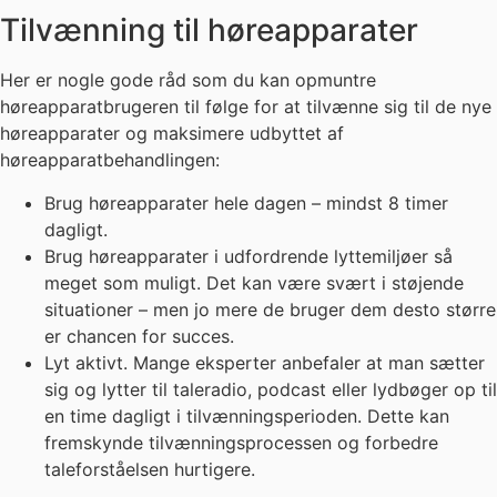
Downlaod guide til høreapparater
FAQ – Høreapparater
De mest stillede spørgsmål og svar
omkring høreapparater.
Få svar på de oftest stillede spørgsmål omkring
høreapparater.
Finder du ikke det du søger, eller ønsker du yderligere
information, så er du altid velkommen til at kontakte
HEIMDALL’S Kundeservice på telefon
89 805 505
eller på
info@heimdalls.dk
.