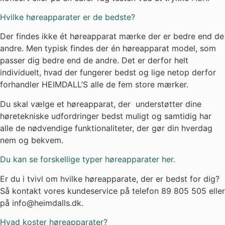
Hvad koster høreapparater?
Prisen på et høreapparat afhænger ofte af kvaliteten. Hos
HEIMDALL’S forhandler vi kun de nyeste og bedste
høreapparater.
Hos os vil vi gerne gøre det enkelt og give dig en fair pris.
Derfor har vi overordnet tre priskategorier. Under hver
kategori finder du flere forskellige mærker af
høreapparater, så du helt selv kan bestemme,
Hos HEIMDALL’S koster det absolutte topprodukt kun
21.999 kroner for et sæt. Prisen er din egenbetaling for to
høreapparater, når regionens tilskud er trukket fra.
Du kan betale for dit høreapparat på én gang eller dele
betaling op, så du betaler et lavt månedligt beløb over 48
måneder, uden ekstra omkostninger. Læs mere og se
vores aktuelle
priser på høreapparater her
.