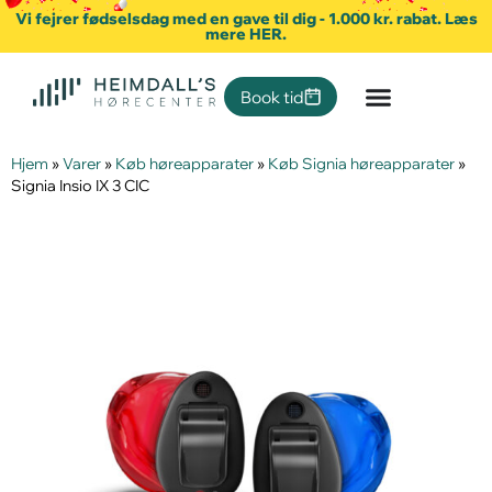
Vi fejrer fødselsdag med en gave til dig - 1.000 kr. rabat. Læs
mere HER.
Book tid
Hjem
»
Varer
»
Køb høreapparater
»
Køb Signia høreapparater
»
Signia Insio IX 3 CIC