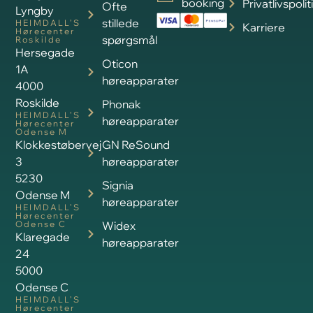
booking
Privatlivspolit
Ofte
Lyngby
stillede
HEIMDALL’S
Karriere
Hørecenter
spørgsmål
Roskilde
Hersegade
Oticon
1A
høreapparater
4000
Roskilde
Phonak
HEIMDALL’S
høreapparater
Hørecenter
Odense M
Klokkestøbervej
GN ReSound
3
høreapparater
5230
Signia
Odense M
høreapparater
HEIMDALL’S
Hørecenter
Odense C
Widex
Klaregade
høreapparater
24
5000
Odense C
HEIMDALL’S
Hørecenter