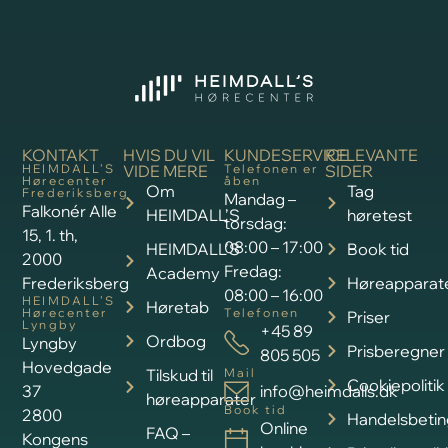
KONTAKT
HVIS DU VIL
KUNDESERVICE
RELEVANTE
HEIMDALL’S
VIDE MERE
Telefonen er
SIDER
Hørecenter
åben
Om
Tag
Frederiksberg
Mandag –
Falkonér Alle
HEIMDALL’S
høretest
torsdag:
15, 1. th,
08:00 – 17:00
HEIMDALL’S
Book tid
2000
Fredag:
Academy
Frederiksberg
Høreapparat
08:00 – 16:00
HEIMDALL’S
Høretab
Hørecenter
Telefonen
Priser
Lyngby
+45 89
Ordbog
Lyngby
Prisberegner
805 505
Hovedgade
Tilskud til
Mail
Cookiepolitik
37
info@heimdalls.dk
høreapparater
Book tid
2800
Handelsbetin
Online
FAQ –
Kongens