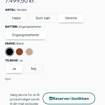
7.499,50
kr.
:
ANTAL
Venstre
Højre
Som sæt
Venstre
:
BATTERI
Engangsbatterier
Engangsbatterier
:
FARVE
Black
:
TILSKUD
Ja
Ja
Nej
Ryd
Vælg denne for at få
Reserver i butikken
produktvalget sendt
til din mail og booke