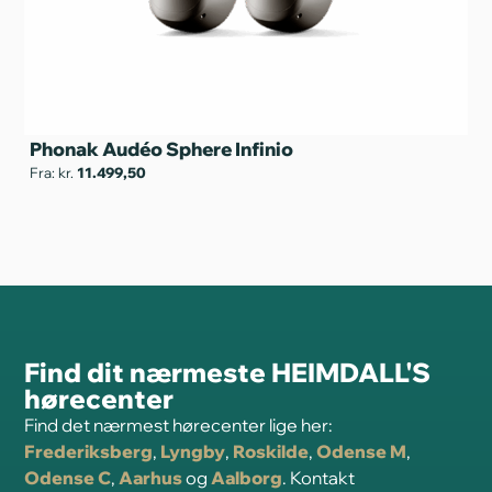
Phonak Audéo Sphere Infinio
P
Fra: kr.
11.499,50
Fra
Find dit nærmeste HEIMDALL'S
hørecenter
Find det nærmest hørecenter lige her:
Frederiksberg
,
Lyngby
,
Roskilde
,
Odense M
,
Odense C
,
Aarhus
og
Aalborg
. Kontakt