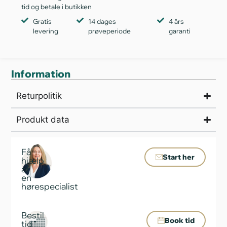
tid og betale i butikken
Gratis
14 dages
4 års
levering
prøveperiode
garanti
Information
Returpolitik
Produkt data
Få
Start her
hjælp
af
en
hørespecialist
Bestil
Book tid
tid