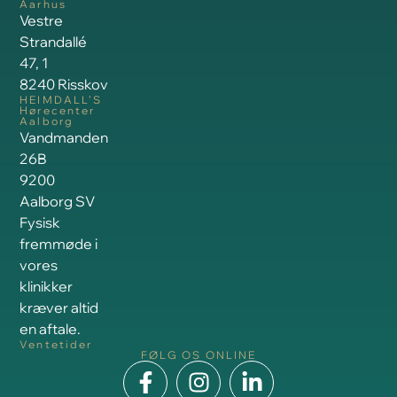
Aarhus
Vestre
Strandallé
47, 1
8240 Risskov
HEIMDALL’S
Hørecenter
Aalborg
Vandmanden
26B
9200
Aalborg SV
Fysisk
fremmøde i
vores
klinikker
kræver altid
en aftale.
Ventetider
FØLG OS ONLINE