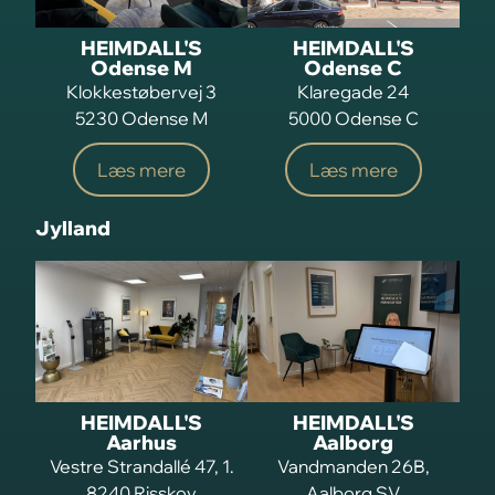
HEIMDALL'S
HEIMDALL'S
Odense M
Odense C
Klokkestøbervej 3
Klaregade 24
5230 Odense M
5000 Odense C
Læs mere
Læs mere
Jylland
HEIMDALL'S
HEIMDALL'S
Aarhus
Aalborg
Vestre Strandallé 47, 1.
Vandmanden 26B,
8240 Risskov
Aalborg SV