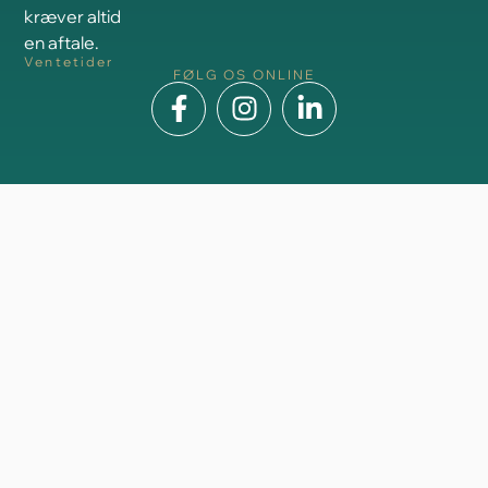
kræver altid
en aftale.
Ventetider
FØLG OS ONLINE