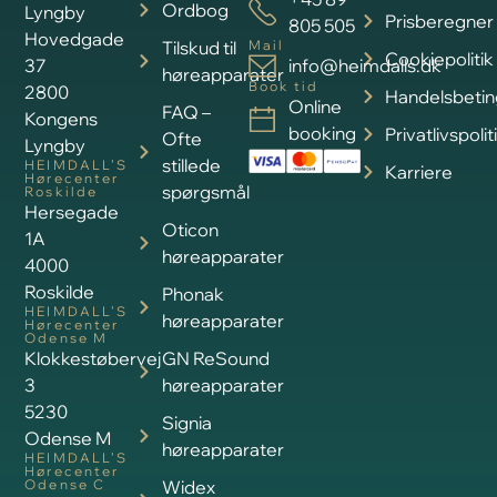
Ordbog
Lyngby
Prisberegner
805 505
Hovedgade
Tilskud til
Mail
Cookiepolitik
37
info@heimdalls.dk
høreapparater
Book tid
2800
Handelsbetin
Online
FAQ –
Kongens
booking
Privatlivspolit
Ofte
Lyngby
stillede
HEIMDALL’S
Karriere
Hørecenter
spørgsmål
Roskilde
Hersegade
Oticon
1A
høreapparater
4000
Roskilde
Phonak
HEIMDALL’S
høreapparater
Hørecenter
Odense M
Klokkestøbervej
GN ReSound
3
høreapparater
5230
Signia
Odense M
høreapparater
HEIMDALL’S
Hørecenter
Odense C
Widex