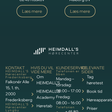
Læs mere
Læs mere
KONTAKT
HVIS DU VIL
KUNDESERVICE
RELEVANTE
HEIMDALL’S
VIDE MERE
Telefonen er
SIDER
Hørecenter
åben
Om
Tag
Frederiksberg
Mandag –
Falkonér Alle
HEIMDALL’S
høretest
torsdag:
15, 1. th,
08:00 – 17:00
HEIMDALL’S
Book tid
2000
Fredag:
Academy
Frederiksberg
Høreapparat
08:00 – 16:00
HEIMDALL’S
Høretab
Hørecenter
Telefonen
Priser
Lyngby
+45 89