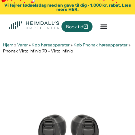
Vi fejrer fødselsdag med en gave til dig - 1.000 kr. rabat. Læs
mere HER.
Book tid
Hjem
»
Varer
»
Køb høreapparater
»
Køb Phonak høreapparater
»
Phonak Virto Infinio 70 – Virto Infinio