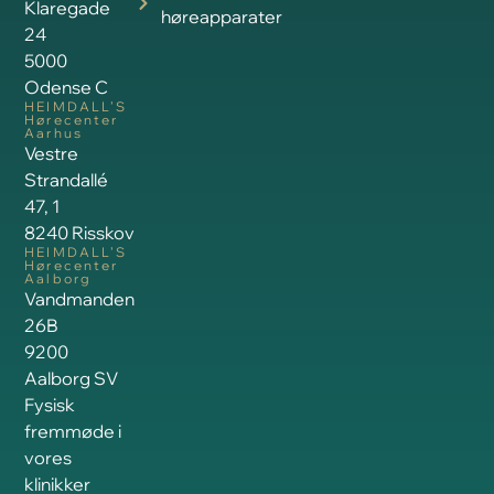
Klaregade
høreapparater
24
5000
Odense C
HEIMDALL’S
Hørecenter
Aarhus
Vestre
Strandallé
47, 1
8240 Risskov
HEIMDALL’S
Hørecenter
Aalborg
Vandmanden
26B
9200
Aalborg SV
Fysisk
fremmøde i
vores
klinikker