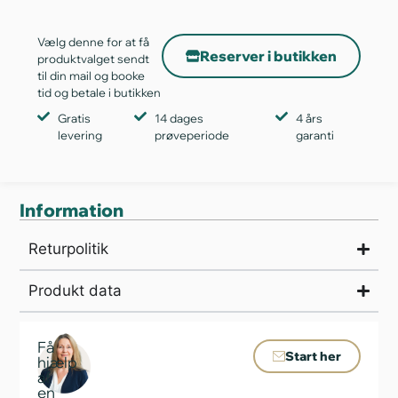
Vælg denne for at få
Reserver i butikken
produktvalget sendt
til din mail og booke
tid og betale i butikken
Gratis
14 dages
4 års
levering
prøveperiode
garanti
Information
Returpolitik
Produkt data
Få
Start her
hjælp
af
en