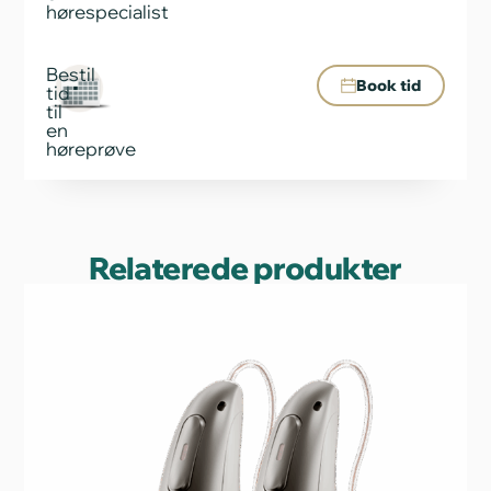
hørespecialist
Bestil
Book tid
tid
til
en
høreprøve
Relaterede produkter