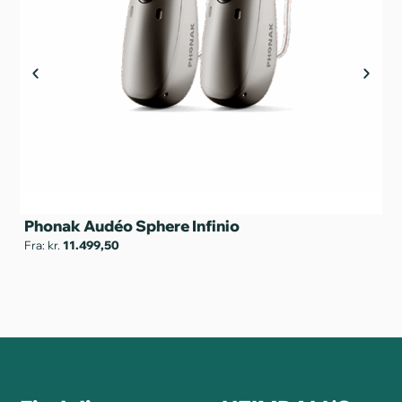
Ph
Phonak Audéo Sphere Infinio
T
Fra: kr.
11.499,50
Fra