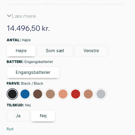
streaming giver det den mest naturlige og problemfri
høreoplevelse – ideelt til de fleste lyttesituationer.
Læs mere
Læs mere
14.496,50
kr.
:
ANTAL
Højre
Højre
Som sæt
Venstre
:
BATTERI
Engangsbatterier
Engangsbatterier
:
FARVE
Black / Black
:
TILSKUD
Nej
Ja
Nej
Ryd