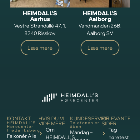
HEIMDALL'S
HEIMDALL'S
Aarhus
Aalborg
Vestre Strandallé 47, 1.
Vandmanden 26B,
8240 Risskov
Aalborg SV
Læs mere
Læs mere
KONTAKT
HVIS DU VIL
KUNDESERVICE
RELEVANTE
HEIMDALL’S
VIDE MERE
Telefonen er
SIDER
Hørecenter
åben
Om
Tag
Frederiksberg
Mandag –
Falkonér Alle
HEIMDALL’S
høretest
torsdag: