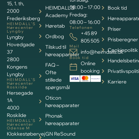
15, 1. th,
08:00 – 17:00
HEIMDALL’S
Book tid
2000
Fredag:
Academy
Frederiksberg
Høreapparat
08:00 – 16:00
HEIMDALL’S
Høretab
Hørecenter
Telefonen
Priser
Lyngby
+45 89
Ordbog
Lyngby
Prisberegner
805 505
Hovedgade
Tilskud til
Mail
Cookiepolitik
37
info@heimdalls.dk
høreapparater
Book tid
2800
Handelsbetin
Online
FAQ –
Kongens
booking
Privatlivspolit
Ofte
Lyngby
stillede
HEIMDALL’S
Karriere
Hørecenter
spørgsmål
Roskilde
Hersegade
Oticon
1A
høreapparater
4000
Roskilde
Phonak
HEIMDALL’S
høreapparater
Hørecenter
Odense M
Klokkestøbervej
GN ReSound