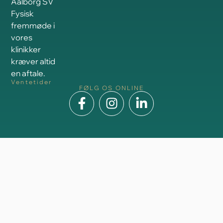
Aalborg SV
Fysisk
fremmøde i
vores
klinikker
kræver altid
en aftale.
Ventetider
FØLG OS ONLINE