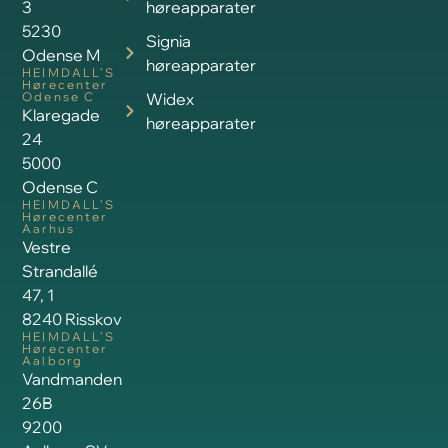
3
høreapparater
5230
Signia
Odense M
høreapparater
HEIMDALL’S
Hørecenter
Odense C
Widex
Klaregade
høreapparater
24
5000
Odense C
HEIMDALL’S
Hørecenter
Aarhus
Vestre
Strandallé
47, 1
8240 Risskov
HEIMDALL’S
Hørecenter
Aalborg
Vandmanden
26B
9200