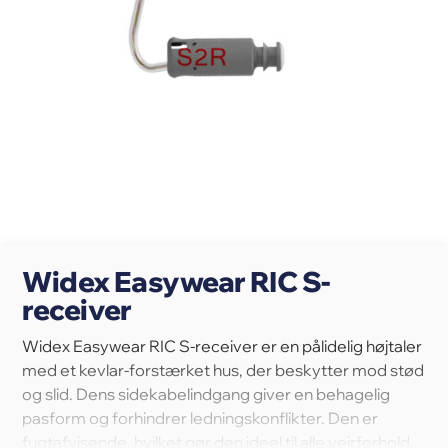
Widex Easywear RIC S-
receiver
Widex Easywear RIC S-receiver er en pålidelig højtaler
med et kevlar-forstærket hus, der beskytter mod stød
og slid. Dens sidekabelindgang giver en behagelig
pasform og forhindrer ledningskonflikter. Den er
fugtafvisende, hvilket gør den ideel til alle vejrforhold.