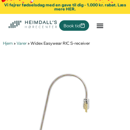
Vi fejrer fødselsdag med en gave til dig - 1.000 kr. rabat. Læs
mere HER.
Book tid
Hjem
»
Varer
»
Widex Easywear RIC S-receiver