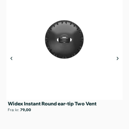
Widex Instant Round ear-tip Two Vent
Wi
Fra: kr.
79,00
Fra