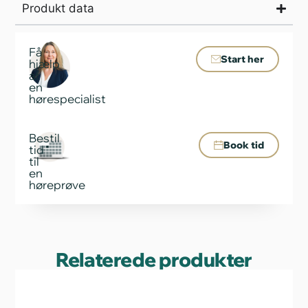
Produkt data
Få
Start her
hjælp
af
en
hørespecialist
Bestil
Book tid
tid
til
en
høreprøve
Relaterede produkter