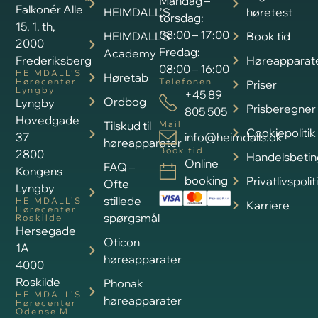
Mandag –
Falkonér Alle
HEIMDALL’S
høretest
torsdag:
15, 1. th,
08:00 – 17:00
HEIMDALL’S
Book tid
2000
Fredag:
Academy
Frederiksberg
Høreapparat
08:00 – 16:00
HEIMDALL’S
Høretab
Hørecenter
Telefonen
Priser
Lyngby
+45 89
Ordbog
Lyngby
Prisberegner
805 505
Hovedgade
Tilskud til
Mail
Cookiepolitik
37
info@heimdalls.dk
høreapparater
Book tid
2800
Handelsbetin
Online
FAQ –
Kongens
booking
Privatlivspolit
Ofte
Lyngby
stillede
HEIMDALL’S
Karriere
Hørecenter
spørgsmål
Roskilde
Hersegade
Oticon
1A
høreapparater
4000
Roskilde
Phonak
HEIMDALL’S
høreapparater
Hørecenter
Odense M