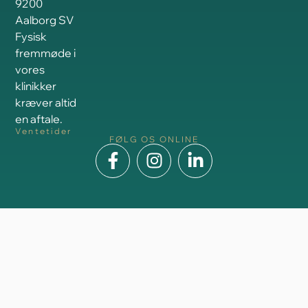
9200
Aalborg SV
Fysisk
fremmøde i
vores
klinikker
kræver altid
en aftale.
Ventetider
FØLG OS ONLINE