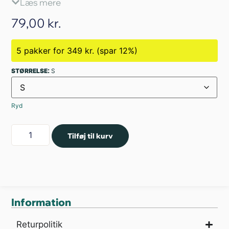
Læs mere
Passer til:
Phonak Audéo Lumity, Phonak Audéo
79,00
kr.
5 pakker for 349 kr. (spar 12%)
:
STØRRELSE
S
Paradise, Phonak Audéo Marvel.
Pakken indeholder:
10 stk. Phonak Power Dome 4.0
Ryd
Tilføj til kurv
Information
Returpolitik