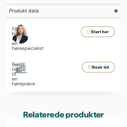
Produkt data
Få
Start her
hjælp
af
en
hørespecialist
Bestil
Book tid
tid
til
en
høreprøve
Relaterede produkter