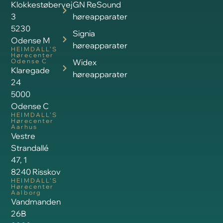
Klokkestøbervej
GN ReSound
3
høreapparater
5230
Signia
Odense M
høreapparater
HEIMDALL’S
Hørecenter
Odense C
Widex
Klaregade
høreapparater
24
5000
Odense C
HEIMDALL’S
Hørecenter
Aarhus
Vestre
Strandallé
47, 1
8240 Risskov
HEIMDALL’S
Hørecenter
Aalborg
Vandmanden
26B