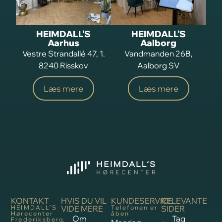
HEIMDALL'S
HEIMDALL'S
Aarhus
Aalborg
Vestre Strandallé 47, 1.
Vandmanden 26B,
8240 Risskov
Aalborg SV
Læs mere
Læs mere
KONTAKT
HVIS DU VIL
KUNDESERVICE
RELEVANTE
HEIMDALL’S
VIDE MERE
Telefonen er
SIDER
Hørecenter
åben
Om
Tag
Frederiksberg