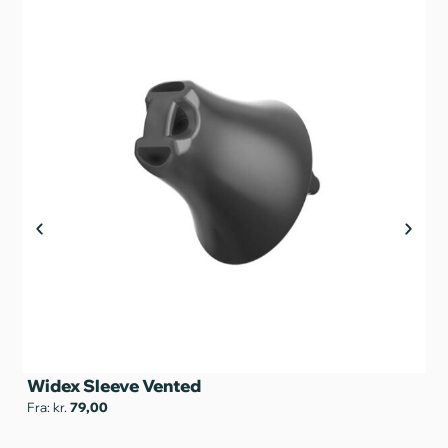
Widex Sleeve Vented
Ot
Fra: kr.
79,00
Fra