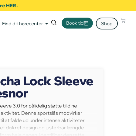
ere HER.
Book tid
Find dit hørecenter
Shop
ncha Lock Sleeve
esnor
ve 3.0 for pålidelig støtte til dine
aktivitet. Denne sportslås modvirker
 at falde ud under intense aktiviteter,
et diskret design og justerbar længde
form hele dagen. Identificer den rette