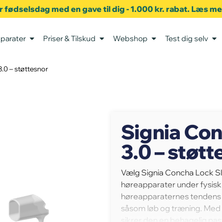
er fødselsdag med en gave til dig - 1.000 kr. rabat. Læs m
parater
Priser & Tilskud
Webshop
Test dig selv
.0 – støttesnor
Signia Co
3.0 – støtt
Vælg Signia Concha Lock Slee
høreapparater under fysisk 
høreapparaternes tendens til
såsom løb og træning. Med 
sikrer den en behagelig pas