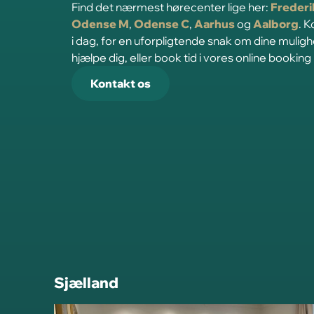
Find det nærmest hørecenter lige her:
Freder
Odense M
,
Odense C
,
Aarhus
og
Aalborg
. 
i dag, for en uforpligtende snak om dine mulig
hjælpe dig, eller book tid i vores online booking
Kontakt os
Sjælland