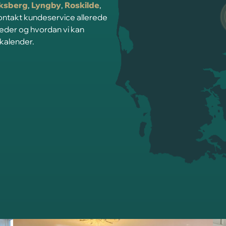
iksberg
,
Lyngby
,
Roskilde
,
Kontakt kundeservice allerede
heder og hvordan vi kan
 kalender.