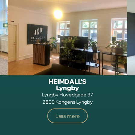
HEIMDALL'S
Lyngby
Lyngby Hovedgade 37
2800 Kongens Lyngby
Læs mere