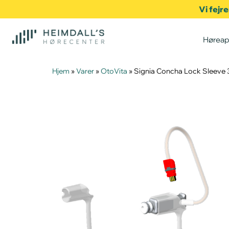
Vi fejr
Høreap
Hjem
»
Varer
»
OtoVita
»
Signia Concha Lock Sleeve 3