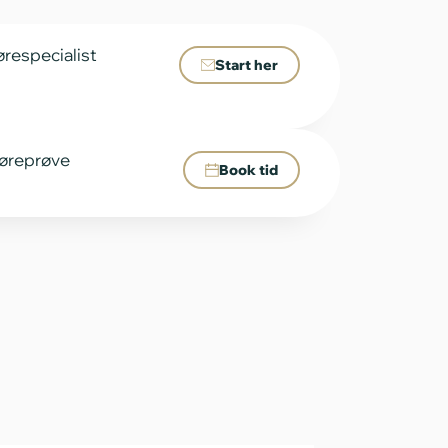
ørespecialist
Start her
 høreprøve
Book tid