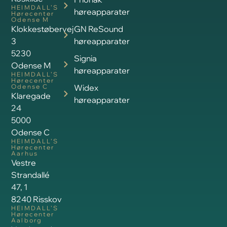
HEIMDALL’S
høreapparater
Hørecenter
Odense M
Klokkestøbervej
GN ReSound
3
høreapparater
5230
Signia
Odense M
høreapparater
HEIMDALL’S
Hørecenter
Odense C
Widex
Klaregade
høreapparater
24
5000
Odense C
HEIMDALL’S
Hørecenter
Aarhus
Vestre
Strandallé
47, 1
8240 Risskov
HEIMDALL’S
Hørecenter
Aalborg