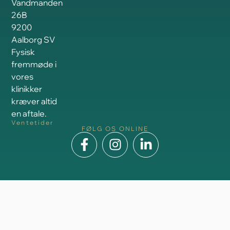
Vandmanden
26B
9200
Aalborg SV
Fysisk
fremmøde i
vores
klinikker
kræver altid
en aftale.
Ventetider
FØLG OS ONLINE