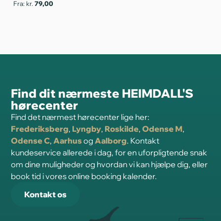
Fra: kr.
79,00
Fra
Find dit nærmeste HEIMDALL'S
hørecenter
Find det nærmest hørecenter lige her:
Frederiksberg
,
Lyngby
,
Roskilde
,
Odense M
,
Odense C
,
Aarhus
og
Aalborg
. Kontakt
kundeservice allerede i dag, for en uforpligtende snak
om dine muligheder og hvordan vi kan hjælpe dig, eller
book tid i vores online booking kalender.
Kontakt os