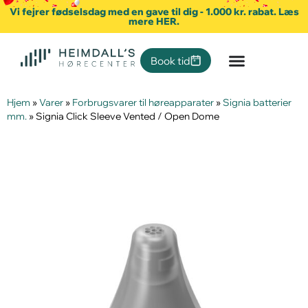
Vi fejrer fødselsdag med en gave til dig - 1.000 kr. rabat. Læs
mere HER.
Book tid
Hjem
»
Varer
»
Forbrugsvarer til høreapparater
»
Signia batterier
mm.
»
Signia Click Sleeve Vented / Open Dome