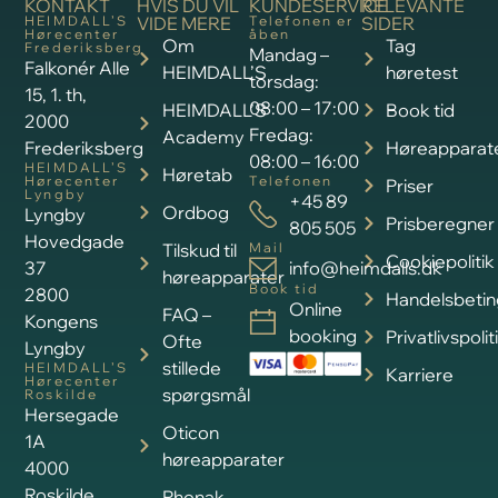
KONTAKT
HVIS DU VIL
KUNDESERVICE
RELEVANTE
HEIMDALL’S
VIDE MERE
Telefonen er
SIDER
Hørecenter
åben
Om
Tag
Frederiksberg
Mandag –
Falkonér Alle
HEIMDALL’S
høretest
torsdag:
15, 1. th,
08:00 – 17:00
HEIMDALL’S
Book tid
2000
Fredag:
Academy
Frederiksberg
Høreapparat
08:00 – 16:00
HEIMDALL’S
Høretab
Hørecenter
Telefonen
Priser
Lyngby
+45 89
Ordbog
Lyngby
Prisberegner
805 505
Hovedgade
Tilskud til
Mail
Cookiepolitik
37
info@heimdalls.dk
høreapparater
Book tid
2800
Handelsbetin
Online
FAQ –
Kongens
booking
Privatlivspolit
Ofte
Lyngby
stillede
HEIMDALL’S
Karriere
Hørecenter
spørgsmål
Roskilde
Hersegade
Oticon
1A
høreapparater
4000
Roskilde
Phonak