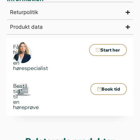
Returpolitik
Produkt data
Få
Start her
hjælp
af
en
hørespecialist
Bestil
Book tid
tid
til
en
høreprøve