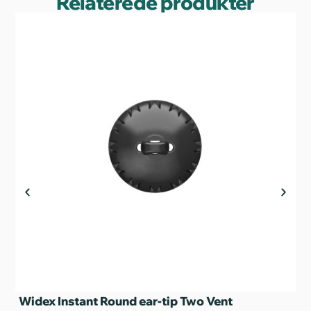
Relaterede produkter
Widex Instant Round ear-tip Two Vent
Wi