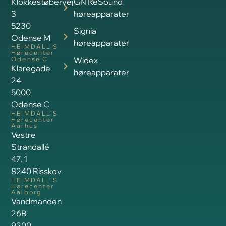
Klokkestøbervej
GN ReSound
3
høreapparater
5230
Signia
Odense M
høreapparater
HEIMDALL’S
Hørecenter
Odense C
Widex
Klaregade
høreapparater
24
5000
Odense C
HEIMDALL’S
Hørecenter
Aarhus
Vestre
Strandallé
47, 1
8240 Risskov
HEIMDALL’S
Hørecenter
Aalborg
Vandmanden
26B
9200