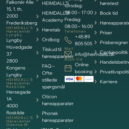
Falkonér Alle
HEIMDALL’S
høretest
torsdag:
15, 1. th,
08:00 – 17:00
HEIMDALL’S
Book tid
2000
Fredag:
Academy
Frederiksberg
Høreapparat
08:00 – 16:00
HEIMDALL’S
Høretab
Hørecenter
Telefonen
Priser
Lyngby
+45 89
Ordbog
Lyngby
Prisberegner
805 505
Hovedgade
Tilskud til
Mail
Cookiepolitik
37
info@heimdalls.dk
høreapparater
Book tid
2800
Handelsbetin
Online
FAQ –
Kongens
booking
Privatlivspolit
Ofte
Lyngby
stillede
HEIMDALL’S
Karriere
Hørecenter
spørgsmål
Roskilde
Hersegade
Oticon
1A
høreapparater
4000
Roskilde
Phonak
HEIMDALL’S
høreapparater
Hørecenter
Odense M