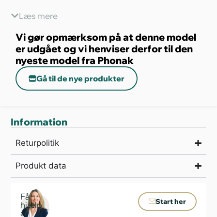
god kvalitet, som samtidig giver den gode og
Læs mere
velkendte lyd fra Phonak, selv i svære lydmiljøer.
Vi gør opmærksom på at denne model
er udgået og vi henviser derfor til den
nyeste model fra Phonak
Gå til de nye produkter
Information
Returpolitik
Produkt data
Få
Start her
hjælp
af