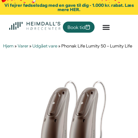
Vi fejrer fødselsdag med en gave til dig - 1.000 kr. rabat. Læs
mere HER.
Book tid
Hjem
»
Varer
»
Udgået vare
»
Phonak Life Lumity 50 – Lumity Life
Udgået