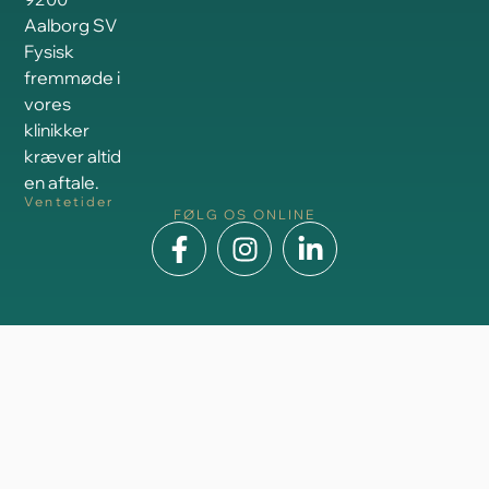
Aalborg SV
Fysisk
fremmøde i
vores
klinikker
kræver altid
en aftale.
Ventetider
FØLG OS ONLINE