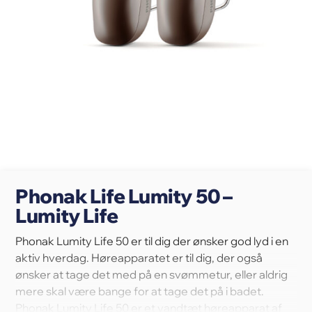
Phonak Life Lumity 50 –
Lumity Life
Phonak Lumity Life 50 er til dig der ønsker god lyd i en
aktiv hverdag. Høreapparatet er til dig, der også
ønsker at tage det med på en svømmetur, eller aldrig
mere skal være bange for at tage det på i badet.
Phonak Lumity Life 50 er et vandtæt høreapparat af