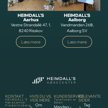
HEIMDALL'S
HEIMDALL'S
Aarhus
Aalborg
Vestre Strandallé 47, 1.
Vandmanden 26B,
8240 Risskov
Aalborg SV
Læs mere
Læs mere
KONTAKT
HVIS DU VIL
KUNDESERVICE
RELEVANTE
HEIMDALL’S
VIDE MERE
Telefonen er
SIDER
Hørecenter
åben
Om
Tag
Frederiksberg
Mandag –