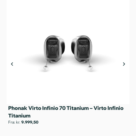
Phonak Virto Infinio 70 Titanium – Virto Infinio
Titanium
Ph
Fra: kr.
9.999,50
Fra