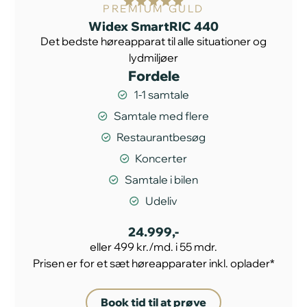
PREMIUM GULD
Widex SmartRIC 440
Det bedste høreapparat til alle situationer og
lydmiljøer
Fordele
1-1 samtale
Samtale med flere
Restaurantbesøg
Koncerter
Samtale i bilen
Udeliv
24.999,-
eller 499 kr./md. i 55 mdr.
Prisen er for et sæt høreapparater inkl. oplader*
Book tid til at prøve