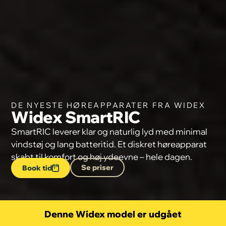
DE NYESTE HØREAPPARATER FRA WIDEX
Widex SmartRIC
SmartRIC leverer klar og naturlig lyd med minimal
vindstøj og lang batteritid. Et diskret høreapparat
skabt til komfort og høj ydeevne – hele dagen.
Se priser
Book tid
Denne Widex model er udgået