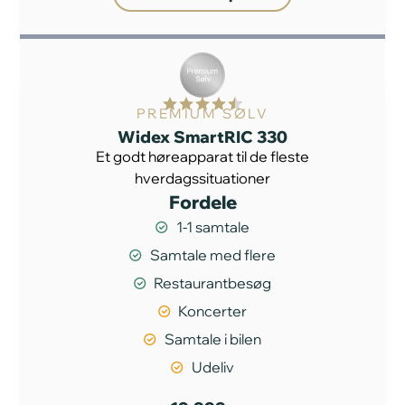
PREMIUM SØLV
Widex SmartRIC 330
Et godt høreapparat til de fleste
hverdagssituationer
Fordele
1-1 samtale
Samtale med flere
Restaurantbesøg
Koncerter
Samtale i bilen
Udeliv