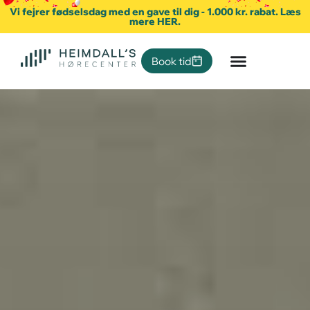
Vi fejrer fødselsdag med en gave til dig - 1.000 kr. rabat. Læs
mere HER.
Book tid