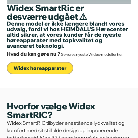
Widex SmartRic er
desværre udgået ⚠️
Denne model er ikke længere blandt vores
udvalg, fordi vi hos HEIMDALL’S Hørecenter
altid sikrer, at vores kunder får de nyeste
høreapparater med topkvalitet og
avanceret teknologi.
Hvad du kan gøre nu ?
Se vores nyeste Widex-modeller her:
Widex høreapparater
Hvorfor vælge Widex
SmartRIC?
Widex SmartRIC tilbyder enestående lydkvalitet og
komfort med sit stilfulde design og imponerende
batterilevetid. Med 37 timers brug på én opladning og