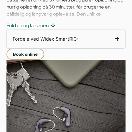
hurtig opladning på 30 minutter, får brugerne en
pålidelig og langvarig oplevelse. Den unikke
mikrofonplacering giver bedre støtte i støjende
Fold ud og læs mere
miljøer, og den diskrete L-form optimerer akustikken.
Fordele ved Widex SmartRIC:
Book online