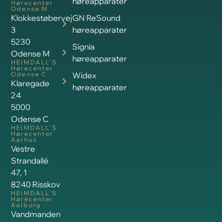
høreapparater
Hørecenter
Odense M
Klokkestøbervej
GN ReSound
3
høreapparater
5230
Signia
Odense M
høreapparater
HEIMDALL’S
Hørecenter
Odense C
Widex
Klaregade
høreapparater
24
5000
Odense C
HEIMDALL’S
Hørecenter
Aarhus
Vestre
Strandallé
47, 1
8240 Risskov
HEIMDALL’S
Hørecenter
Aalborg
Vandmanden