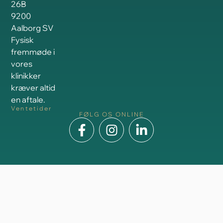
26B
9200
Aalborg SV
Fysisk
fremmøde i
vores
klinikker
kræver altid
en aftale.
Ventetider
FØLG OS ONLINE