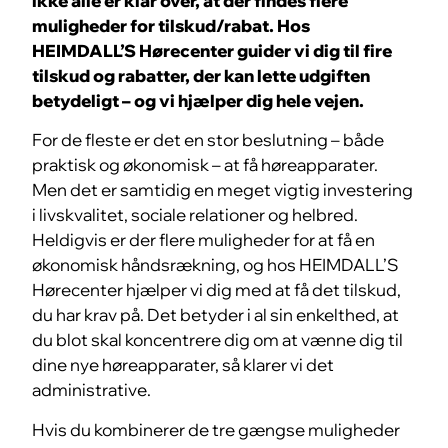
ikke alle er klar over, at der findes flere
muligheder for tilskud/rabat. Hos
HEIMDALL’S Hørecenter guider vi dig til fire
tilskud og rabatter, der kan lette udgiften
betydeligt – og vi hjælper dig hele vejen.
For de fleste er det en stor beslutning – både
praktisk og økonomisk – at få høreapparater.
Men det er samtidig en meget vigtig investering
i livskvalitet, sociale relationer og helbred.
Heldigvis er der flere muligheder for at få en
økonomisk håndsrækning, og hos HEIMDALL’S
Hørecenter hjælper vi dig med at få det tilskud,
du har krav på. Det betyder i al sin enkelthed, at
du blot skal koncentrere dig om at vænne dig til
dine nye høreapparater, så klarer vi det
administrative.
Hvis du kombinerer de tre gængse muligheder