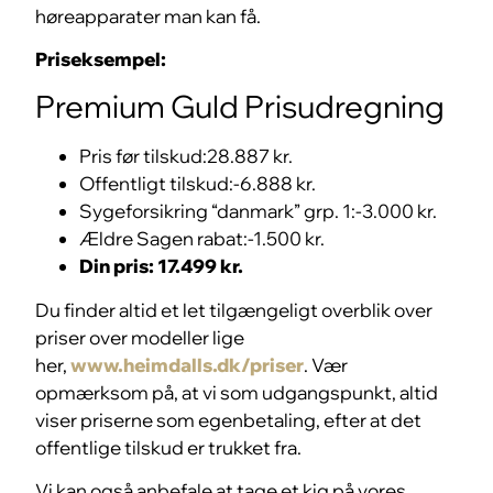
høreapparater man kan få.
Priseksempel:
Premium Guld Prisudregning
Pris før tilskud:28.887 kr.
Offentligt tilskud:-6.888 kr.
Sygeforsikring “danmark” grp. 1:-3.000 kr.
Ældre Sagen rabat:-1.500 kr.
Din pris: 17.499 kr.
Du finder altid et let tilgængeligt overblik over
priser over modeller lige
her,
www.heimdalls.dk/priser
. Vær
opmærksom på, at vi som udgangspunkt, altid
viser priserne som egenbetaling, efter at det
offentlige tilskud er trukket fra.
Vi kan også anbefale at tage et kig på vores