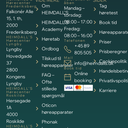
VIDE MERE
SIDER
Hørecenter
åben
Om
Tag
Frederiksberg
Mandag –
Falkonér Alle
HEIMDALL’S
høretest
torsdag:
15, 1. th,
08:00 – 17:00
HEIMDALL’S
Book tid
2000
Fredag:
Academy
Frederiksberg
Høreapparat
08:00 – 16:00
HEIMDALL’S
Høretab
Hørecenter
Telefonen
Priser
Lyngby
+45 89
Ordbog
Lyngby
Prisberegner
805 505
Hovedgade
Tilskud til
Mail
Cookiepolitik
37
info@heimdalls.dk
høreapparater
Book tid
2800
Handelsbetin
Online
FAQ –
Kongens
booking
Privatlivspolit
Ofte
Lyngby
stillede
HEIMDALL’S
Karriere
Hørecenter
spørgsmål
Roskilde
Hersegade
Oticon
1A
høreapparater
4000
Roskilde
Phonak
HEIMDALL’S