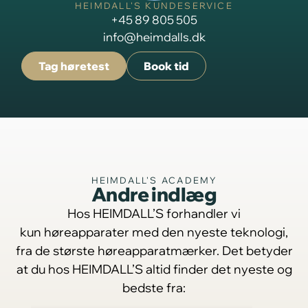
HEIMDALL'S KUNDESERVICE
+45 89 805 505
info@heimdalls.dk
Tag høretest
Book tid
HEIMDALL'S ACADEMY
Andre indlæg
Hos HEIMDALL’S forhandler vi
kun høreapparater med den nyeste teknologi,
fra de største høreapparatmærker. Det betyder
at du hos HEIMDALL’S altid finder det nyeste og
bedste fra: