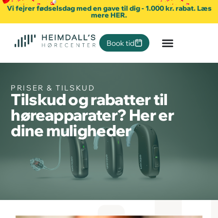
Vi fejrer fødselsdag med en gave til dig - 1.000 kr. rabat. Læs
mere HER.
Book tid
PRISER & TILSKUD
Tilskud og rabatter til
høreapparater? Her er
dine muligheder