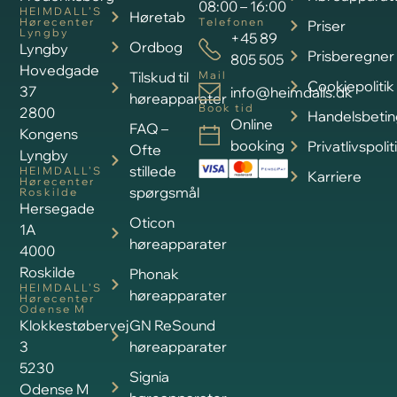
08:00 – 16:00
HEIMDALL’S
Høretab
Hørecenter
Telefonen
Priser
Lyngby
+45 89
Ordbog
Lyngby
Prisberegner
805 505
Hovedgade
Tilskud til
Mail
Cookiepolitik
37
info@heimdalls.dk
høreapparater
Book tid
2800
Handelsbetin
Online
FAQ –
Kongens
booking
Privatlivspolit
Ofte
Lyngby
stillede
HEIMDALL’S
Karriere
Hørecenter
spørgsmål
Roskilde
Hersegade
Oticon
1A
høreapparater
4000
Roskilde
Phonak
HEIMDALL’S
høreapparater
Hørecenter
Odense M
Klokkestøbervej
GN ReSound
3
høreapparater
5230
Signia
Odense M