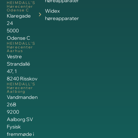
høreapparater
HEIMDALL’S
Hørecenter
Odense C
Widex
Klaregade
høreapparater
24
5000
Odense C
HEIMDALL’S
Hørecenter
Aarhus
Vestre
Strandallé
47, 1
8240 Risskov
HEIMDALL’S
Hørecenter
Aalborg
Vandmanden
26B
9200
Aalborg SV
Fysisk
fremmøde i