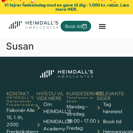
Vi fejrer fødselsdag med en gave til dig - 1.000 kr. rabat. Læs
mere HER.
Book tid
Susan
KONTAKT
HVIS DU VIL
KUNDESERVICE
RELEVANTE
HEIMDALL’S
VIDE MERE
Telefonen er
SIDER
Hørecenter
åben
Om
Tag
Frederiksberg
Mandag –
Falkonér Alle
HEIMDALL’S
høretest
torsdag:
15, 1. th,
08:00 – 17:00
HEIMDALL’S
Book tid
2000
Fredag:
Academy
Frederiksberg
Høreapparat