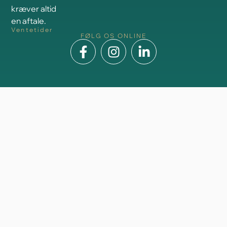
kræver altid
en aftale.
Ventetider
FØLG OS ONLINE