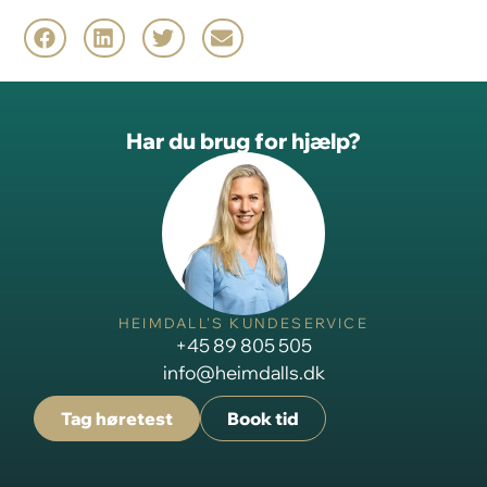
Har du brug for hjælp?
HEIMDALL'S KUNDESERVICE
+45 89 805 505
info@heimdalls.dk
Tag høretest
Book tid