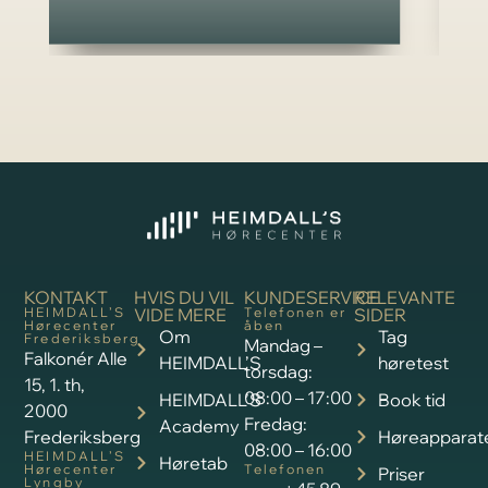
KONTAKT
HVIS DU VIL
KUNDESERVICE
RELEVANTE
HEIMDALL’S
VIDE MERE
Telefonen er
SIDER
Hørecenter
åben
Om
Tag
Frederiksberg
Mandag –
Falkonér Alle
HEIMDALL’S
høretest
torsdag:
15, 1. th,
08:00 – 17:00
HEIMDALL’S
Book tid
2000
Fredag:
Academy
Frederiksberg
Høreapparat
08:00 – 16:00
HEIMDALL’S
Høretab
Hørecenter
Telefonen
Priser
Lyngby