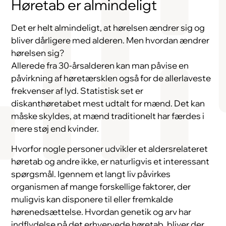
Høretab er almindeligt
Det er helt almindeligt, at hørelsen ændrer sig og
bliver dårligere med alderen. Men hvordan ændrer
hørelsen sig?
Allerede fra 30-årsalderen kan man påvise en
påvirkning af høretærsklen også for de allerlaveste
frekvenser af lyd. Statistisk set er
diskanthøretabet mest udtalt for mænd. Det kan
måske skyldes, at mænd traditionelt har færdes i
mere støj end kvinder.
Hvorfor nogle personer udvikler et aldersrelateret
høretab og andre ikke, er naturligvis et interessant
spørgsmål. Igennem et langt liv påvirkes
organismen af mange forskellige faktorer, der
muligvis kan disponere til eller fremkalde
hørenedsættelse. Hvordan genetik og arv har
indflydelse på det erhvervede høretab, bliver der