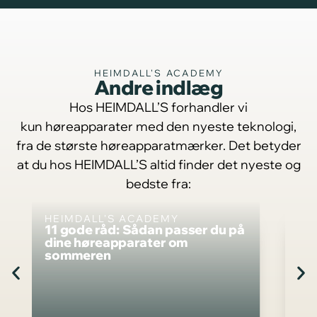
HEIMDALL'S ACADEMY
Andre indlæg
Hos HEIMDALL’S forhandler vi
kun høreapparater med den nyeste teknologi,
fra de største høreapparatmærker. Det betyder
at du hos HEIMDALL’S altid finder det nyeste og
bedste fra:
HEIMDALL'S ACADEMY
HE
11 gode råd: Sådan passer du på
Ot
dine høreapparater om
hø
sommeren
pr