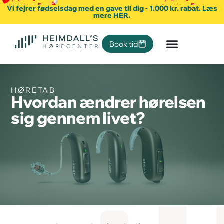
Vi fejrer fødselsdag med en gave til dig - 1.000 kr. rabat. Læs
mere HER.
Book tid
HØRETAB
Hvordan ændrer hørelsen
sig gennem livet?