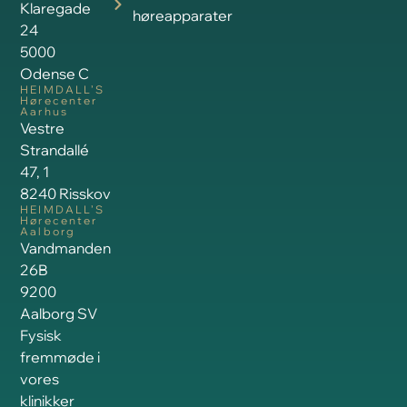
Klaregade
høreapparater
24
5000
Odense C
HEIMDALL’S
Hørecenter
Aarhus
Vestre
Strandallé
47, 1
8240 Risskov
HEIMDALL’S
Hørecenter
Aalborg
Vandmanden
26B
9200
Aalborg SV
Fysisk
fremmøde i
vores
klinikker