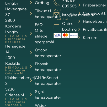
+45 89
Ordbog
Lyngby
Prisberegner
805 505
Hovedgade
Tilskud til
Mail
Cookiepolitik
37
info@heimdalls.dk
høreapparater
Book tid
2800
Handelsbetin
Online
FAQ –
Kongens
booking
Privatlivspolit
Ofte
Lyngby
stillede
HEIMDALL’S
Karriere
Hørecenter
spørgsmål
Roskilde
Hersegade
Oticon
1A
høreapparater
4000
Roskilde
Phonak
HEIMDALL’S
høreapparater
Hørecenter
Odense M
Klokkestøbervej
GN ReSound
3
høreapparater
5230
Signia
Odense M
høreapparater
HEIMDALL’S
Hørecenter
Odense C
Widex