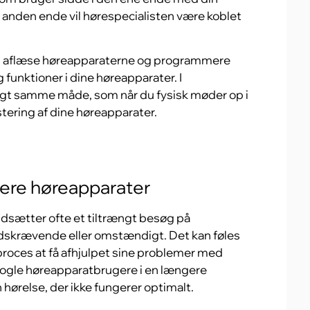
n anden ende vil hørespecialisten være koblet
n aflæse høreapparaterne og programmere
funktioner i dine høreapparater. I
tigt samme måde, som når du fysisk møder op i
stering af dine høreapparater.
tere høreapparater
sætter ofte et tiltrængt besøg på
 tidskrævende eller omstændigt. Det kan føles
oces at få afhjulpet sine problemer med
 nogle høreapparatbrugere i en længere
hørelse, der ikke fungerer optimalt.