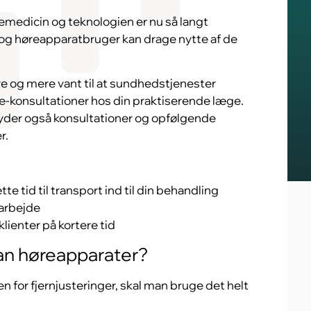
lemedicin og teknologien er nu så langt
og høreapparatbruger kan drage nytte af de
re og mere vant til at sundhedstjenester
 e-konsultationer hos din praktiserende læge.
byder også konsultationer og opfølgende
r.
e tid til transport ind til din behandling
 arbejde
lienter på kortere tid
an høreapparater?
n for fjernjusteringer, skal man bruge det helt