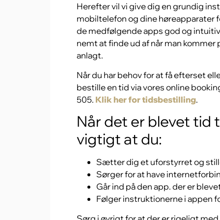
Herefter vil vi give dig en grundig ins
mobiltelefon og dine høreapparater for
de medfølgende apps god og intuitiv
nemt at finde ud af når man kommer 
anlagt.
Når du har behov for at få efterset ell
bestille en tid via vores online bookin
505.
Klik her for tidsbestilling
.
Når det er blevet tid t
vigtigt at du:
Sætter dig et uforstyrret og stil
Sørger for at have internetforbi
Går ind på den app. der er bleve
Følger instruktionerne i appen fo
Sørg i øvrigt for at der er rigeligt me