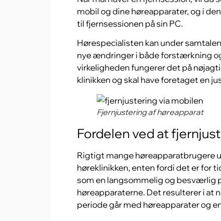
mobil og dine høreapparater, og i de
til fjernsessionen på sin PC.
Hørespecialisten kan under samtale
nye ændringer i både forstærkning og 
virkeligheden fungerer det på nøjag
klinikken og skal have foretaget en ju
Fjernjustering af høreapparat
Fordelen ved at fjernjus
Rigtigt mange høreapparatbrugere ud
høreklinikken, enten fordi det er for
som en langsommelig og besværlig pr
høreapparaterne. Det resulterer i at
periode går med høreapparater og en 