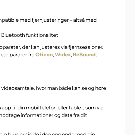
mpatible med fjernjusteringer – altså med
 Bluetooth funktionalitet
arater, der kan justeres via fjernsessioner.
reapparater fra
Oticon
,
Widex
,
ReSound
,
?
e videosamtale, hvor man både kan se og høre
app til din mobiltelefon eller tablet, som via
odtage informationer og data fra dit
 som bruger sidde i den ene ende med din