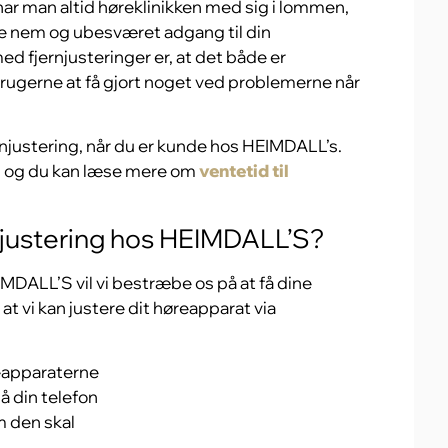
ar man altid høreklinikken med sig i lommen,
e nem og ubesværet adgang til din
med fjernjusteringer er, at det både er
brugerne at få gjort noget ved problemerne når
ernjustering, når du er kunde hos HEIMDALL’s.
id og du kan læse mere om
v
entetid til
njustering hos HEIMDALL’S?
MDALL’S vil vi bestræbe os på at få dine
at vi kan justere dit høreapparat via
eapparaterne
å din telefon
m den skal