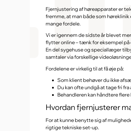
Fjernjustering af høreapparater er te
fremme, at man både som høreklinik 
mange fordele.
Vi er igennem de sidste år blevet me
flytter online – tænk for eksempel på
En del sygehuse og speciallæger til
samtaler via forskellige videoløsninge
Fordelene er virkelig til at få øje på:
Som klient behøver du ikke afsætt
Du kan ofte undgå at tage fri fra
Behandleren kan håndtere flere k
Hvordan fjernjusterer m
For at kunne benytte sig af mulighede
rigtige tekniske set-up.