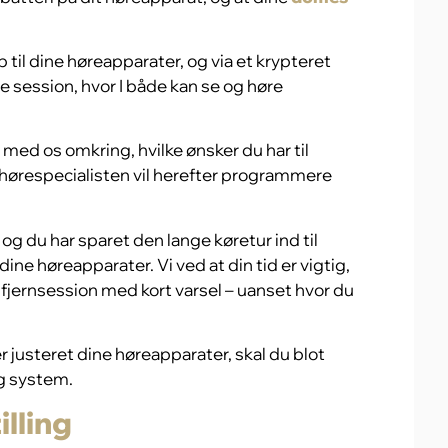
p til dine høreapparater, og via et krypteret
ge session, hvor I både kan se og høre
 med os omkring, hvilke ønsker du har til
g hørespecialisten vil herefter programmere
og du har sparet den lange køretur ind til
 dine høreapparater. Vi ved at din tid er vigtig,
 en fjernsession med kort varsel – uanset hvor du
er justeret dine høreapparater, skal du blot
ng system.
illing