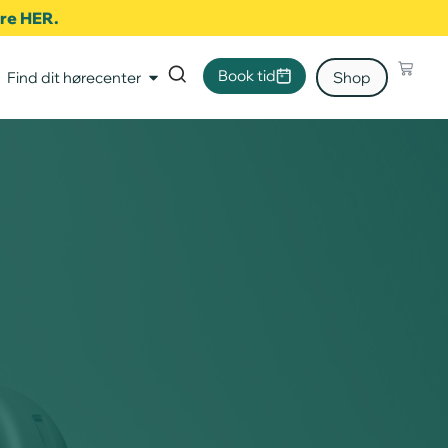
ere HER.
Book tid
Find dit hørecenter
Shop