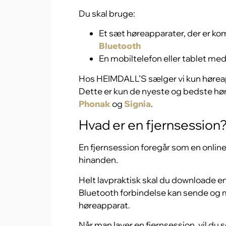
Du skal bruge:
Et sæt høreapparater, der er ko
Bluetooth
En mobiltelefon eller tablet med
Hos HEIMDALL’S sælger vi kun høreapp
Dette er kun de nyeste og bedste hø
Phonak
og
Signia
.
Hvad er en fjernsession
En fjernsession foregår som en onlin
hinanden.
Helt lavpraktisk skal du downloade en 
Bluetooth forbindelse kan sende og m
høreapparat.
Når man laver en fjernsession, vil du