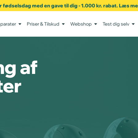
er fødselsdag med en gave til dig - 1.000 kr. rabat. Læs m
parater
Priser & Tilskud
Webshop
Test dig selv
ng af
ter