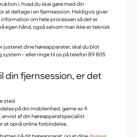
truktion i, hvad du skal gøre med din
 at deltage i en fjernsession. Heldigvis giver
 information om hele processen så det er
på egen hånd, også selvom man ikke er teknisk
er justeret dine høreapparater, skal du blot
g system – eller ringe til os på telefon 89 805
il din fjernsession, er det
le sted
ndelse på din mobilenhed, gerne wi-fi
t anvist af din høreapparatspecialist
r at opnå online forbindelse.
d batteri på dit høreapparat, og at dine
domes