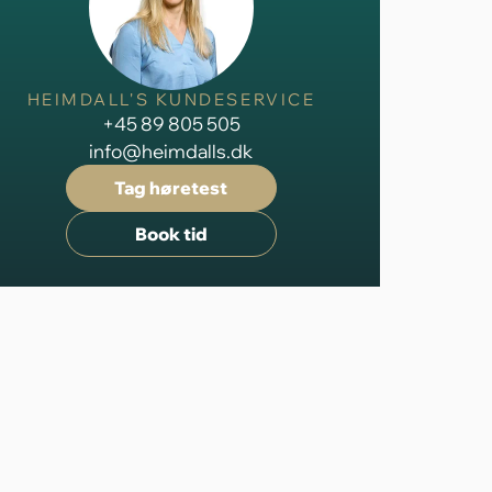
HEIMDALL'S KUNDESERVICE
+45 89 805 505
info@heimdalls.dk
Tag høretest
Book tid