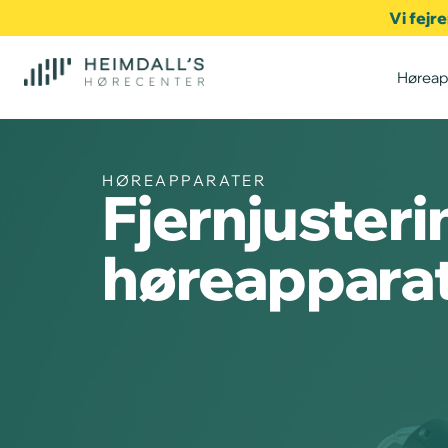
Vi fejr
Høreap
HØREAPPARATER
Fjernjusteri
høreappara