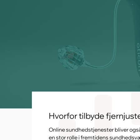
Hvorfor tilbyde fjernjus
Online sundhedstjenester bliver også 
en stor rolle i fremtidens sundhedsv