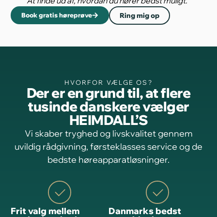
At finde ud af, hvordan du hører bedst muligt.
Book gratis høreprøve
Ring mig op
HVORFOR VÆLGE OS?
Der er en grund til, at flere
tusinde danskere vælger
HEIMDALL’S
Vi skaber tryghed og livskvalitet gennem
uvildig rådgivning, førsteklasses service og de
bedste høreapparatløsninger.
Frit valg mellem
Danmarks bedst