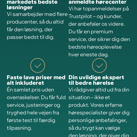
markedets bedste
anmeldte hørecenter
løsninger
Vi har topanmeldelser på
Vi samarbejder med flere
Trustpilot – og kunder,
producenter, så du altid
der anbefaler os videre.
får den løsning, der
Du får en premium
passer bedst til dig.
service, der sikrer dig den
bedste høreoplevelse
hver eneste dag.
Faste lave priser med
Din uvildige ekspert
alt inkluderet
til bedre hørelse
Én samlet pris uden
Vi rådgiver altid ud fra din
overraskelser. Du får fuld
situation – ikke et
service, justeringer og
produkt. Vores erfarne
tryghed hele vejen fra
hørespecialister giver dig
første test til færdig
personlige anbefalinger,
tilpasning.
så du trygt kan vælge
den løsning, der giver dig