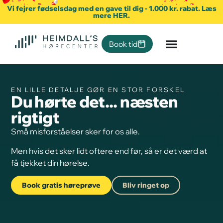
Vi fejrer fødselsdag med en gave til dig - 1.000 kr. rabat. Læs
mere HER.
Book tid
EN LILLE DETALJE GØR EN STOR FORSKEL
Du hørte det... næsten
rigtigt
Små misforståelser sker for os alle.
Men hvis det sker lidt oftere end før, så er det værd at
få tjekket din hørelse.
Book gratis høreprøve
Bliv ringet op