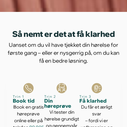
Så nemt er det at få klarhed
Uanset om du vil have tjekket din hørelse for
første gang – eller er nysgerrig på, om du kan
få en bedre løsning.
Trin 1
Trin 2
Trin 3
Book tid
Din
Få klarhed
høreprøve
Book en gratis
Du får et ærligt
Vi tester din
høreprøve
svar
hørelse grundigt
online eller på
– fordi vi er
og gennemgår